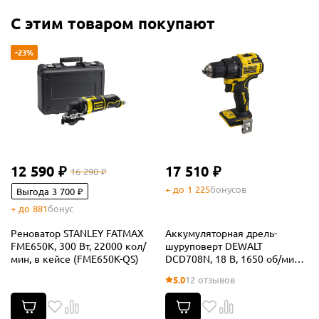
С этим товаром покупают
-23%
12 590 ₽
17 510 ₽
16 290 ₽
+ до 1 225
бонусов
Выгода 3 700 ₽
+ до 881
бонус
Реноватор STANLEY FATMAX
Аккумуляторная дрель-
FME650K, 300 Вт, 22000 кол/
шуруповерт DEWALT
мин, в кейсе (FME650K-QS)
DCD708N, 18 В, 1650 об/мин,
без АКБ и ЗУ (DCD708N-XJ)
5.0
12 отзывов