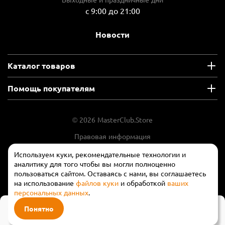
с 9:00 до 21:00
Новости
Каталог товаров
Помощь покупателям
© 2026 MasterClub.Store
Правовая информация
Положение об обработки и защите
Используем куки, рекомендательные технологии и
персональных данных
аналитику для того чтобы вы могли полноценно
пользоваться сайтом. Оставаясь с нами, вы соглашаетесь
на использование
файлов куки
и обработкой
ваших
персональных данных
.
25 000 ₽
Понятно
В корзину