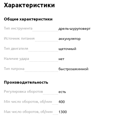
Характеристики
Общие характеристики
Тип инструмента
дрель-шуруповерт
Источник питания
аккумулятор
Тип двигателя
щеточный
Наличие удара
нет
Тип патрона
быстрозажимной
Производительность
Регулировка оборотов
есть
Min число оборотов, об/мин
400
Max число оборотов, об/мин
1300