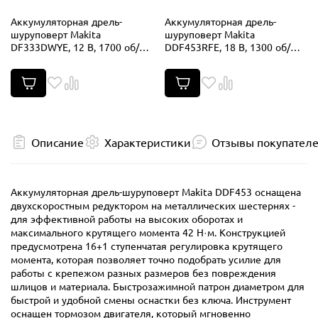
Аккумуляторная дрель-
Аккумуляторная дрель-
шуруповерт Makita
шуруповерт Makita
DF333DWYE, 12 В, 1700 об/
DDF453RFE, 18 В, 1300 об/
мин, с 2 АКБ 1.5 Ач и ЗУ, в
мин, с 2 АКБ 3 Ач и ЗУ, в
кейсе
кейсе
Описание
Характеристики
Отзывы покупател
Аккумуляторная дрель-шуруповерт Makita DDF453 оснащена
двухскоростным редуктором на металлических шестернях -
для эффективной работы на высоких оборотах и
максимального крутящего момента 42 Н·м. Конструкцией
предусмотрена 16+1 ступенчатая регулировка крутящего
момента, которая позволяет точно подобрать усилие для
работы с крепежом разных размеров без повреждения
шлицов и материала. Быстрозажимной патрон диаметром для
быстрой и удобной смены оснастки без ключа. Инструмент
оснащен тормозом двигателя, который мгновенно