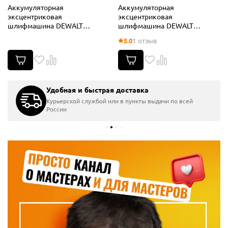
Аккумуляторная
Аккумуляторная
эксцентриковая
эксцентриковая
шлифмашина DEWALT
шлифмашина DEWALT
DCW210P1, 18 В, 125 мм,
DCW210N, 18 В, 125 мм,
5.0
1 отзыв
12000 кол/мин, с АКБ 5 Ач и
12000 кол/мин, без АКБ и ЗУ
ЗУ
Удобная и быстрая доставка
Курьерской службой или в пункты выдачи по всей
России