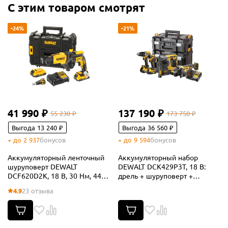
С этим товаром смотрят
-24%
-21%
41 990 ₽
137 190 ₽
55 230 ₽
173 750 ₽
Выгода 13 240 ₽
Выгода 36 560 ₽
+ до 2 937
бонусов
+ до 9 594
бонусов
Аккумуляторный ленточный
Аккумуляторный набор
шуруповерт DEWALT
DEWALT DCK429P3T, 18 В:
DCF620D2K, 18 В, 30 Нм, 4400
дрель + шуруповерт +
об/мин, с 2 АКБ 2 Ач и ЗУ, в
перфоратор + УШМ, с 3 АКБ 5
4.9
23 отзыва
кейсе TSTAK (DCF620D2K-
Ач и ЗУ, в 2 кейсах TSTAK
QW)