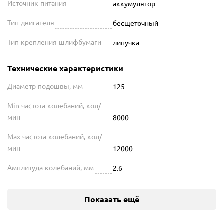
Источник питания
аккумулятор
Тип двигателя
бесщеточный
Тип крепления шлифбумаги
липучка
Технические характеристики
Диаметр подошвы, мм
125
Min частота колебаний, кол/
мин
8000
Max частота колебаний, кол/
мин
12000
Амплитуда колебаний, мм
2.6
Показать ещё