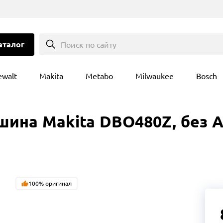
аталог
Поиск по сайту
ewalt
Makita
Metabo
Milwaukee
Bosch
на Makita DBO480Z, без А
100% оригинал