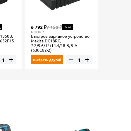
6 792 ₽
7 150 ₽
%
-5%
630C82-2
1850B,
Быстрое зарядное устройство
 (632F15-
Makita DC18RC,
7.2/9.6/12/14.4/18 В, 9 А
(630C82-2)
Выбрать другой