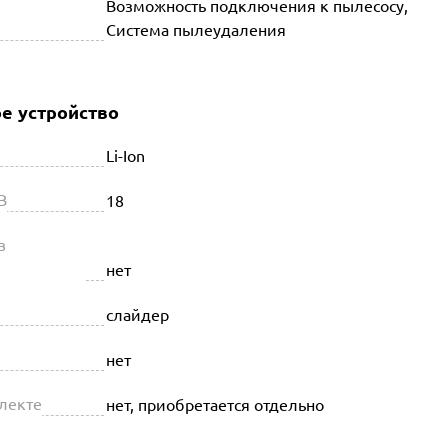
Возможность подключения к пылесосу,
Система пылеудаления
е устройство
Li-Ion
В
18
в
нет
слайдер
нет
плекте
нет, приобретается отдельно