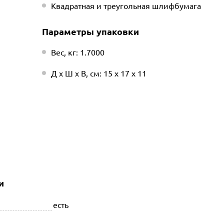
Квадратная и треугольная шлифбумага
Параметры упаковки
Вес, кг: 1.7000
Д х Ш х В, см: 15 х 17 х 11
и
есть