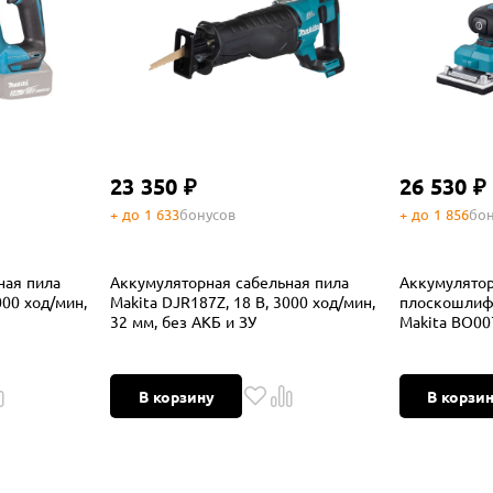
23 350 ₽
26 530 ₽
+ до 1 633
бонусов
+ до 1 856
бон
ная пила
Аккумуляторная сабельная пила
Аккумулято
000 ход/мин,
Makita DJR187Z, 18 В, 3000 ход/мин,
плоскошлиф
32 мм, без АКБ и ЗУ
Makita BO007
мин, с вынос
ЗУ
В корзину
В корзи