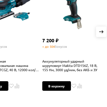
7 200 ₽
усов
+ до 504
бонусов
+
рная
Аккумуляторный ударный
А
овальная машина
шуруповерт Makita DTD156Z, 18 В,
ш
CGZ, 40 В, 12000 кол/
155 Нм, 3000 уд/мин, без АКБ и ЗУ
1
ной батареей, без АКБ и
к
ну
В корзину