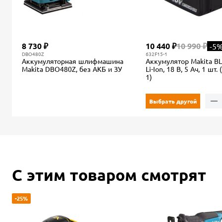
8 730 ₽
10 440 ₽
10 990 ₽
-5
DBO480Z
632F15-1
Аккумуляторная шлифмашина
Аккумулятор Makita BL
Makita DBO480Z, без АКБ и ЗУ
Li-Ion, 18 В, 5 Ач, 1 шт.
1)
Выбрать другой
С этим товаром смотрят
-25%