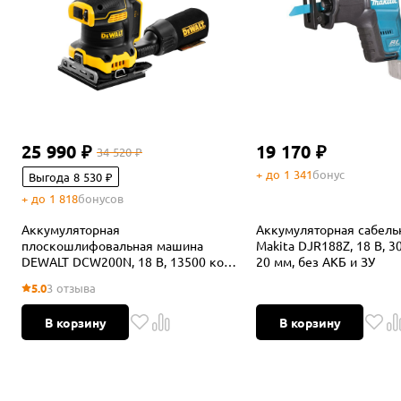
25 990 ₽
19 170 ₽
34 520 ₽
+ до 1 341
бонус
Выгода 8 530 ₽
+ до 1 818
бонусов
Аккумуляторная
Аккумуляторная сабель
плоскошлифовальная машина
Makita DJR188Z, 18 В, 3
DEWALT DCW200N, 18 В, 13500 кол/
20 мм, без АКБ и ЗУ
мин, без АКБ и ЗУ (DCW200N-XJ)
5.0
3 отзыва
В корзину
В корзину