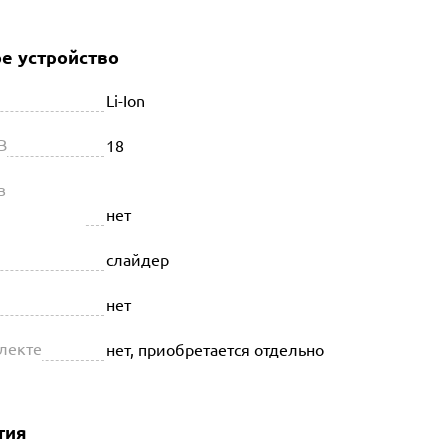
е устройство
Li-Ion
В
18
в
нет
слайдер
нет
плекте
нет, приобретается отдельно
тия