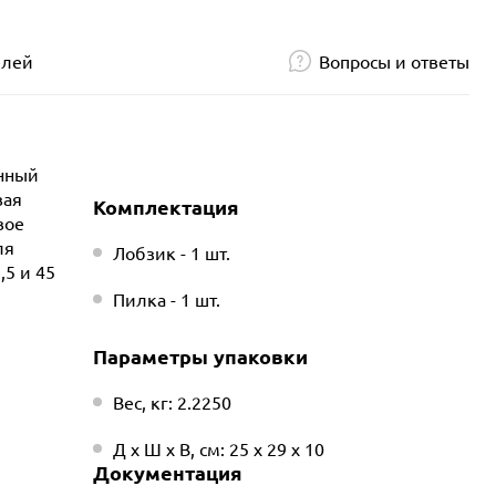
елей
Вопросы и ответы
енный
вая
Комплектация
вое
ля
Лобзик - 1 шт.
,5 и 45
Пилка - 1 шт.
Параметры упаковки
Вес, кг: 2.2250
Д х Ш х В, см: 25 х 29 х 10
Документация