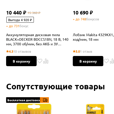
10 440 ₽
10 690 ₽
15 360 ₽
+ до 748
бонусов
Выгода 4 920 ₽
+ до 731
бонус
Аккумуляторная дисковая пила
Лобзик Makita 4329KX1, 
BLACK+DECKER BDCCS18N, 18 В, 140
ход/мин, 18 мм
мм, 3700 об/мин, без АКБ и ЗУ
(BDCCS18N-XJ)
4.3
10 отзывов
5.0
1 отзыв
В корзину
В корзину
Сопутствующие товары
Бесплатная доставка