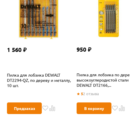
950 ₽
1 560 ₽
Пилка для лобзика по дере
Пилка для лобзика DEWALT
высокоуглеродистой стали
DT2294-QZ, по дереву и металлу,
DEWALT DT2166,...
10 шт.
5
2
отзыва
Предзаказ
В корзину