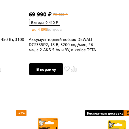
69 990 ₽
79 400 ₽
Выгода 9 410 ₽
+ до 4 895
бонусов
450 Вт, 3100
Аккумуляторный лобзик DEWALT
DCS335P2, 18 В, 3200 ход/мин, 26
мм, с 2 АКБ 5 Ач и ЗУ, в кейсе TSTAK
(DCS335P2-QW)
В корзину
-23%
Бесплатная доставка