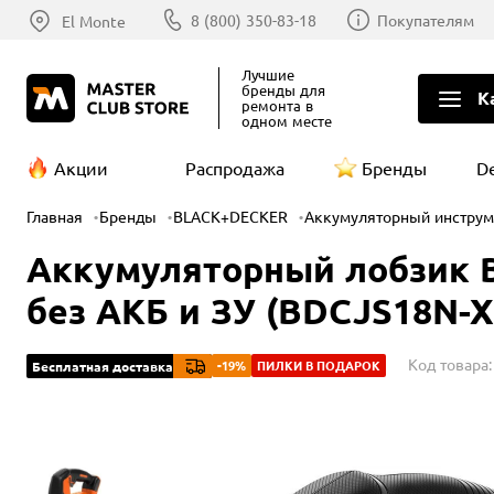
8 (800) 350-83-18
Покупателям
El Monte
Лучшие
бренды
для
К
ремонта в
одном месте
Акции
Распродажа
Бренды
D
Главная
Бренды
BLACK+DECKER
Аккумуляторный инструм
Аккумуляторный лобзик B
без АКБ и ЗУ (BDCJS18N-X
Код товара
-19%
ПИЛКИ В ПОДАРОК
Бесплатная доставка