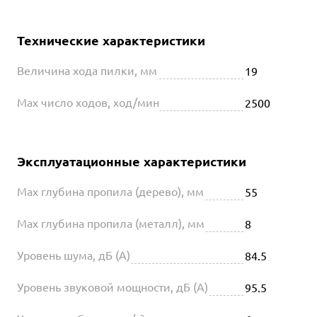
Технические характеристики
Величина хода пилки, мм
19
Max число ходов, ход/мин
2500
Эксплуатационные характеристики
Мах глубина пропила (дерево), мм
55
Max глубина пропила (металл), мм
8
Уровень шума, дБ (А)
84.5
Уровень звуковой мощности, дБ (А)
95.5