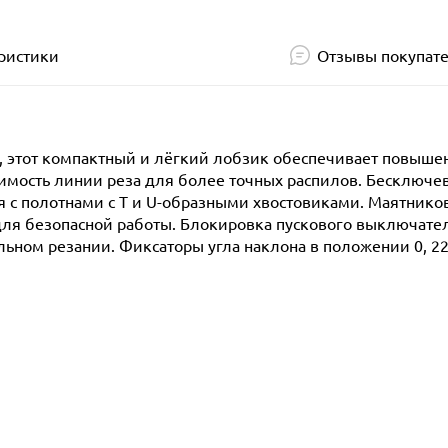
ристики
Отзывы покупат
ы, этот компактный и лёгкий лобзик обеспечивает повыш
имость линии реза для более точных распилов. Бесключе
я с полотнами с Т и U-образными хвостовиками. Маятнико
для безопасной работы. Блокировка пускового выключате
ном резании. Фиксаторы угла наклона в положении 0, 22