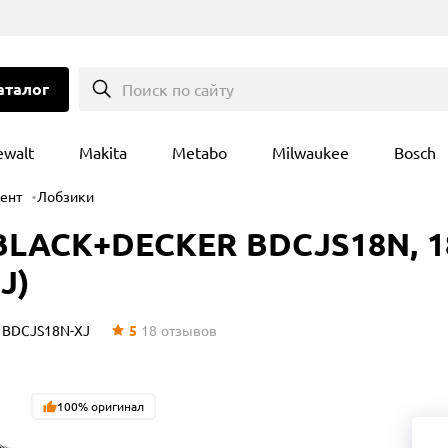
аталог
Поиск по сайту
ewalt
Makita
Metabo
Milwaukee
Bosch
ент
Лобзики
LACK+DECKER BDCJS18N, 18 
J)
:
BDCJS18N-XJ
5
18
отзывов
100% оригинал