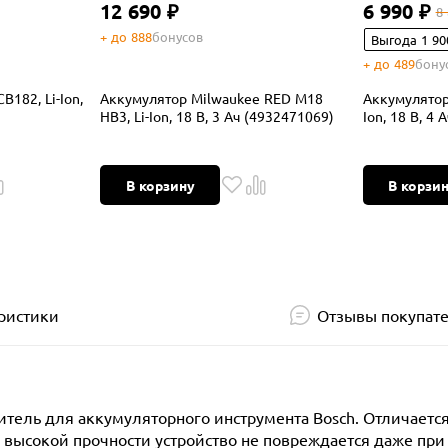
12 690 ₽
6 990 ₽
8
+ до 888
бонусов
Выгода 1 90
+ до 489
бону
182, Li-Ion,
Аккумулятор Milwaukee RED M18
Аккумулятор
HB3, Li-Ion, 18 В, 3 Ач (4932471069)
Ion, 18 В, 4
В корзину
В корзи
ристики
Отзывы покупат
тель для аккумуляторного инструмента Bosch. Отличает
 высокой прочности устройство не повреждается даже при