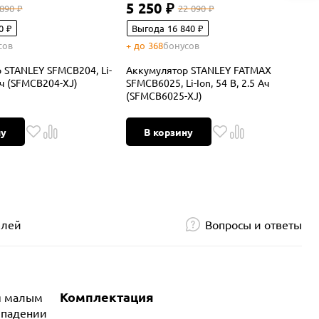
5 250 ₽
 890 ₽
22 090 ₽
0 ₽
Выгода 16 840 ₽
сов
+ до 368
бонусов
+
 STANLEY SFMCB204, Li-
Аккумулятор STANLEY FATMAX
А
 Ач (SFMCB204-XJ)
SFMCB6025, Li-Ion, 54 В, 2.5 Ач
D
(SFMCB6025-XJ)
(
ну
В корзину
елей
Вопросы и ответы
Комплектация
ся малым
 падении