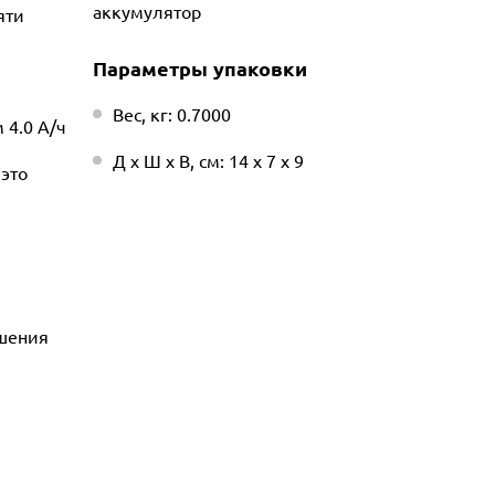
аккумулятор
яти
Параметры упаковки
Вес, кг: 0.7000
 4.0 А/ч
Д х Ш х В, см: 14 х 7 х 9
 это
ешения