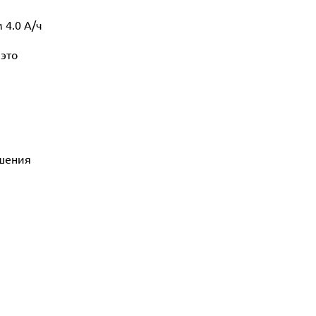
 4.0 А/ч
 это
ешения