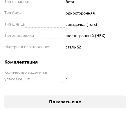
Тип оснастки
бита
Тип биты
односторонняя
Тип шлица
звездочка (Torx)
Тип хвостовика
шестигранный (HEX)
Материал изготовления
сталь S2
Комплектация
Количество изделий в
упаковке, шт.
1
Показать ещё