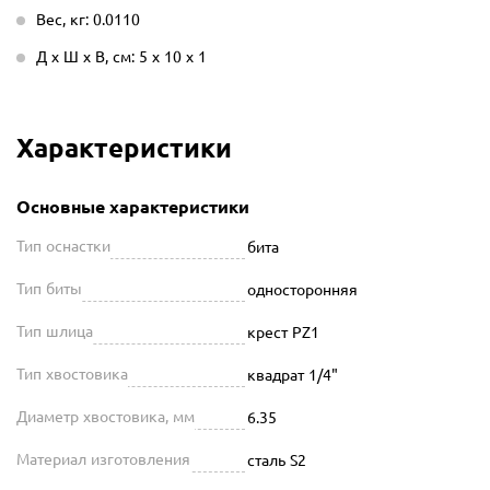
Вес, кг: 0.0110
Д х Ш х В, см: 5 х 10 х 1
Характеристики
Основные характеристики
Тип оснастки
бита
Тип биты
односторонняя
Тип шлица
крест PZ1
Тип хвостовика
квадрат 1/4"
Диаметр хвостовика, мм
6.35
Материал изготовления
сталь S2