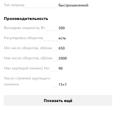
Тип патрона
быстрозажимной
Производительность
Выходная мощность, Вт
500
Регулировка оборотов
есть
Min число оборотов, об/мин
650
Max число оборотов, об/мин
2000
Max крутящий момент, Нм
90
Число ступеней крутящего
момента
15+1
Показать ещё