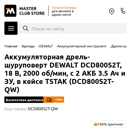
Лучшие бренды
для ремонта в
одном месте
Поиск по сайту
Главная
Бренды
DEWALT
Аккумуляторный инструмент
Дрели-шур
Аккумуляторная дрель-
шуруповерт DEWALT DCD800S2T,
18 В, 2000 об/мин, с 2 АКБ 3.5 Ач и
ЗУ, в кейсе TSTAK (DCD800S2T-
QW)
-19%
Бесплатная доставка
Код товара:
DCD800S2T-QW
100% оригинал