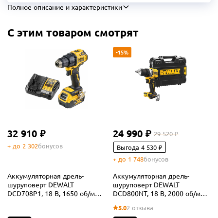
Полное описание и характеристики
С этим товаром смотрят
-15%
32 910 ₽
24 990 ₽
29 520 ₽
+ до 2 302
бонусов
Выгода 4 530 ₽
+ до 1 748
бонусов
Аккумуляторная дрель-
Аккумуляторная дрель-
шуруповерт DEWALT
шуруповерт DEWALT
DCD708P1, 18 В, 1650 об/мин,
DCD800NT, 18 В, 2000 об/мин,
с АКБ 5 Ач и ЗУ (DCD708P1N-
без АКБ и ЗУ, в кейсе TSTAK
5.0
2 отзыва
XJ)
(DCD800NT-XJ)