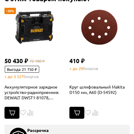
-30%
50 430 ₽
410 ₽
72 180 ₽
+ до 29
бонусов
Выгода 21 750 ₽
+ до 3 527
бонусов
Аккумуляторное зарядное
Круг шлифовальный Makita
устройство-радиоприемник
D150 мм, A60 (D-54592)
DEWALT DWST1-81078,
12/18/54 В, 45 Вт (DWST1-
81078-QW)
Удобная и быстрая доставка