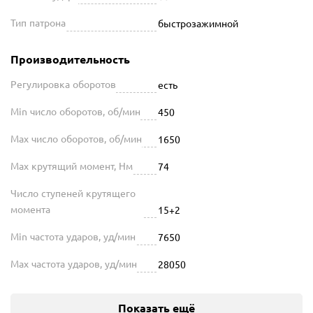
Тип патрона
быстрозажимной
Производительность
Регулировка оборотов
есть
Min число оборотов, об/мин
450
Max число оборотов, об/мин
1650
Max крутящий момент, Нм
74
Число ступеней крутящего
момента
15+2
Min частота ударов, уд/мин
7650
Max частота ударов, уд/мин
28050
Показать ещё