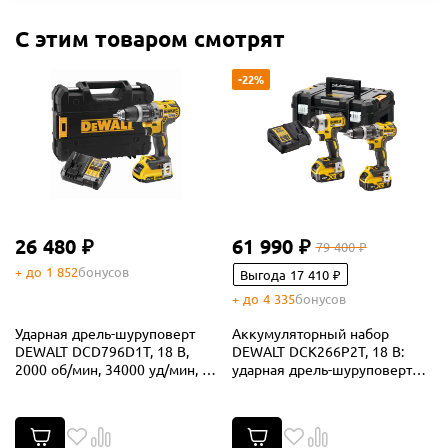
С этим товаром смотрят
-22%
26 480 ₽
61 990 ₽
79 400 ₽
+ до 1 852
бонусов
Выгода 17 410 ₽
+ до 4 335
бонусов
Ударная дрель-шуруповерт
Аккумуляторный набор
DEWALT DCD796D1T, 18 В,
DEWALT DCK266P2T, 18 В:
2000 об/мин, 34000 уд/мин, с
ударная дрель-шуруповерт
АКБ 2 Ач и ЗУ, в кейсе TSTAK
DCD796 + шуруповерт
(DCD796D1NT-XJ)
DCF887, 2 АКБ 5 Ач и ЗУ, в
кейсе TSTAK