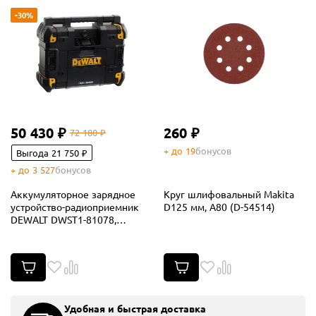
-30%
50 430 ₽
260 ₽
72 180 ₽
+ до 19
бонусов
Выгода 21 750 ₽
+ до 3 527
бонусов
Аккумуляторное зарядное
Круг шлифовальный Makita
устройство-радиоприемник
D125 мм, A80 (D-54514)
DEWALT DWST1-81078,
12/18/54 В, 45 Вт (DWST1-
81078-QW)
Удобная и быстрая доставка