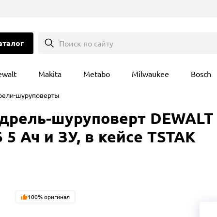
аталог
Поиск по сайту
ewalt
Makita
Metabo
Milwaukee
Bosch
рели-шуруповерты
дрель-шуруповерт DEWALT D
 5 Ач и ЗУ, в кейсе TSTAK
100% оригинал