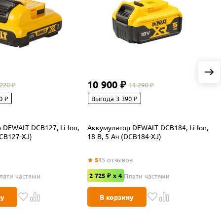
10 900 ₽
 220 ₽
14 290 ₽
0 ₽
Выгода 3 390 ₽
 DEWALT DCB127, Li-Ion,
Аккумулятор DEWALT DCB184, Li-Ion,
А
DCB127-XJ)
18 В, 5 Ач (DCB184-XJ)
D
(
5
45
отзывов
2 725 ₽ x 4
лати частями
Плати частями
ну
В корзину