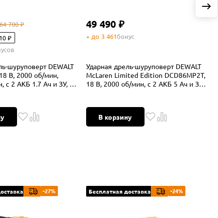
49 490 ₽
64 700 ₽
+ до 3 461
бонус
10 ₽
усов
+
ль-шуруповерт DEWALT
Ударная дрель-шуруповерт DEWALT
У
8 В, 2000 об/мин,
McLaren Limited Edition DCD86MP2T,
D
 с 2 АКБ 1.7 Ач и ЗУ, в
18 В, 2000 об/мин, с 2 АКБ 5 Ач и ЗУ,
2
 (DCD805E2T-QW)
в кейсе TSTAK
к
ну
В корзину
-27%
-24%
доставка
Бесплатная доставка