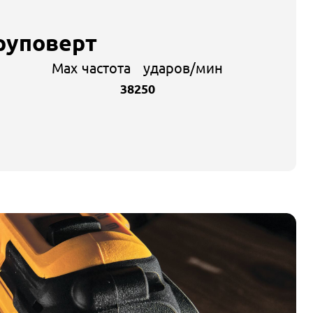
руповерт
Max частота ударов/мин
38250