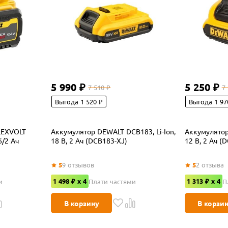
5 990 ₽
5 250 ₽
7 510 ₽
7
Выгода 1 520 ₽
Выгода 1 97
LEXVOLT
Аккумулятор DEWALT DCB183, Li-Ion,
Аккумулятор
6/2 Ач
18 В, 2 Ач (DCB183-XJ)
12 В, 2 Ач (
5
9
отзывов
5
2
отзыва
1 498 ₽ x 4
1 313 ₽ x 4
и
Плати частями
П
В корзину
В корзи