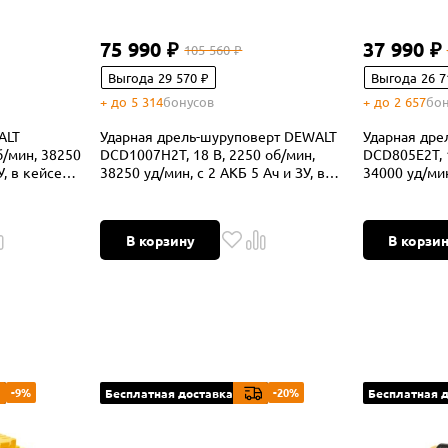
75 990 ₽
37 990 ₽
105 560 ₽
Выгода 29 570 ₽
Выгода 26 7
+ до 5 314
бонусов
+ до 2 657
бон
ALT
Ударная дрель-шуруповерт DEWALT
Ударная дре
б/мин, 38250
DCD1007H2T, 18 В, 2250 об/мин,
DCD805E2T, 1
У, в кейсе
38250 уд/мин, с 2 АКБ 5 Ач и ЗУ, в
34000 уд/мин,
кейсе TSTAK (DCD1007H2T-QW)
кейсе TSTAK
В корзину
В корзи
-9%
-20%
Бесплатная доставка
Бесплатная 