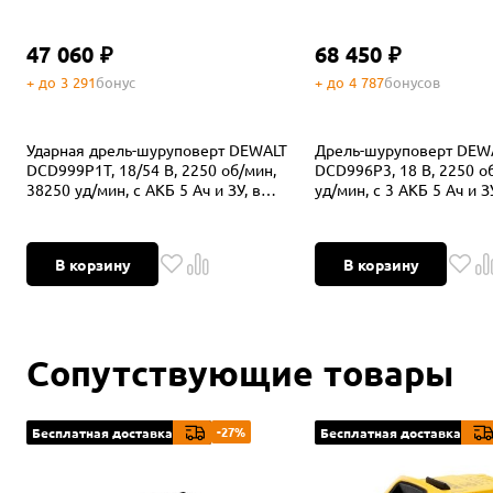
47 060 ₽
68 450 ₽
+ до 3 291
бонус
+ до 4 787
бонусов
Ударная дрель-шуруповерт DEWALT
Дрель-шуруповерт DEW
DCD999P1T, 18/54 В, 2250 об/мин,
DCD996P3, 18 В, 2250 о
38250 уд/мин, с АКБ 5 Ач и ЗУ, в
уд/мин, с 3 АКБ 5 Ач и З
кейсе TSTAK (DCD999P1NT-XJ)
TSTAK (DCD996P3-QW)
В корзину
В корзину
Сопутствующие товары
-27%
Бесплатная доставка
Бесплатная доставка