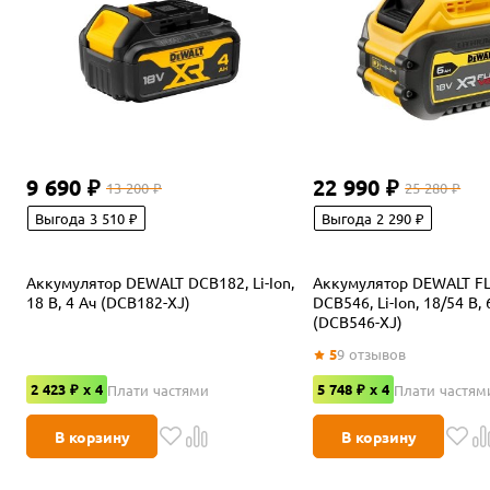
9 690 ₽
22 990 ₽
13 200 ₽
25 280 ₽
Выгода 3 510 ₽
Выгода 2 290 ₽
Аккумулятор DEWALT DCB182, Li-Ion,
Аккумулятор DEWALT F
18 В, 4 Ач (DCB182-XJ)
DCB546, Li-Ion, 18/54 В, 
(DCB546-XJ)
5
9
отзывов
2 423 ₽ x 4
5 748 ₽ x 4
Плати частями
Плати частям
В корзину
В корзину