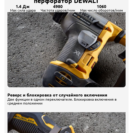
перфоратор DEWALT
1.4 Дж
4980
1060
Max сила удара
Частота ударов/мин
Max число оборотов/мин
Реверс и блокировка от случайного включения
Две функции в одном переключателе. Блокировка включения в
среднем положении