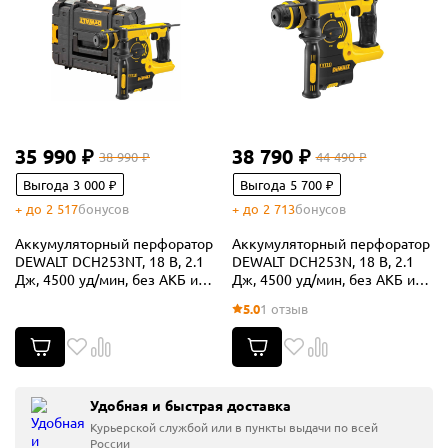
35 990 ₽
38 790 ₽
38 990 ₽
44 490 ₽
Выгода 3 000 ₽
Выгода 5 700 ₽
+ до 2 517
бонусов
+ до 2 713
бонусов
Аккумуляторный перфоратор
Аккумуляторный перфоратор
DEWALT DCH253NT, 18 В, 2.1
DEWALT DCH253N, 18 В, 2.1
Дж, 4500 уд/мин, без АКБ и
Дж, 4500 уд/мин, без АКБ и
ЗУ, в кейсе TSTAK (DCH253NT-
ЗУ (DCH253N-XJ)
5.0
1 отзыв
XJ)
Удобная и быстрая доставка
Курьерской службой или в пункты выдачи по всей
России