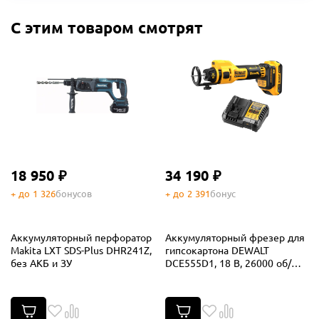
С этим товаром смотрят
18 950 ₽
34 190 ₽
+ до 1 326
бонусов
+ до 2 391
бонус
Аккумуляторный перфоратор
Аккумуляторный фрезер для
Makita LXT SDS-Plus DHR241Z,
гипсокартона DEWALT
без АКБ и ЗУ
DCE555D1, 18 В, 26000 об/
мин, с АКБ 2 Ач и ЗУ
(DCE555D1N-XJ)