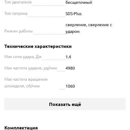
Тип двигателя
бесщеточный
Тип патрона
SDS-Plus
сверление, сверление с
Режим работы
ударом
Технические характеристики
Max сила удара, Дж
1.4
Max частота ударов, уд/мин
4980
Max частота вращения
шпинделя, об/мин
1060
Показать ещё
Комплектация