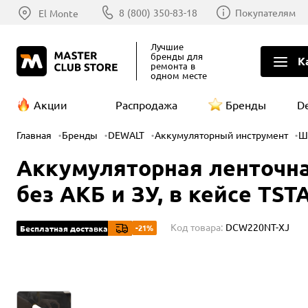
8 (800) 350-83-18
Покупателям
El Monte
Лучшие
бренды
для
К
ремонта в
одном месте
Акции
Распродажа
Бренды
D
Главная
Бренды
DEWALT
Аккумуляторный инструмент
Ш
Аккумуляторная ленточна
без АКБ и ЗУ, в кейсе TS
Код товара:
DCW220NT-XJ
-21%
Бесплатная доставка