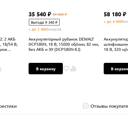
35 540 ₽
58 180 ₽
44 880 ₽
+ до 4 069
бон
Выгода 9 340 ₽
+ до 2 486
бонусов
2: 2 АКБ
Аккумуляторный рубанок DEWALT
Аккумулятор
, 18/54 В,
DCP580N, 18 В, 15000 об/мин, 82 мм,
шлифмашина
дное
без АКБ и ЗУ (DCP580N-XJ)
18 В, 320 м/м
4 В, 8 А
кейсе TSTAK
В корзину
В корзи
ристики
Отзывы покупат