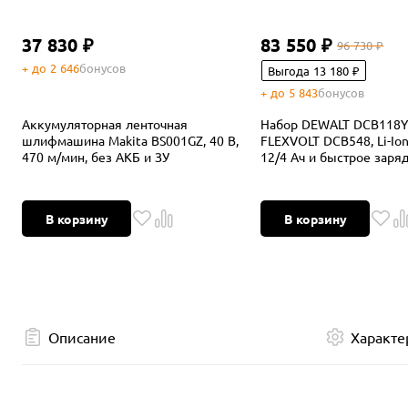
37 830 ₽
83 550 ₽
96 730 ₽
+ до 2 646
бонусов
Выгода 13 180 ₽
+ до 5 843
бонусов
Аккумуляторная ленточная
Набор DEWALT DCB118Y
шлифмашина Makita BS001GZ, 40 В,
FLEXVOLT DCB548, Li-Ion
470 м/мин, без АКБ и ЗУ
12/4 Ач и быстрое заря
устройство DCB118, 18/5
В корзину
В корзину
Описание
Характе