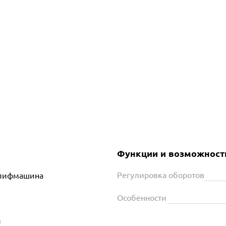
Функции и возможност
Регулировка оборотов
шлифмашина
Особенности
й