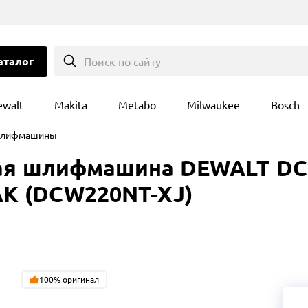
аталог
Поиск по сайту
ewalt
Makita
Metabo
Milwaukee
Bosch
лифмашины
я шлифмашина DEWALT DCW2
TAK (DCW220NT-XJ)
100% оригинал