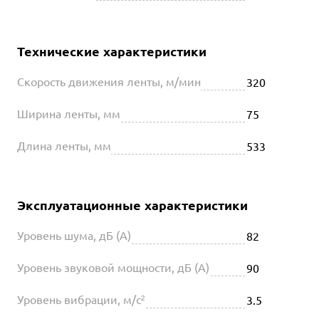
Технические характеристики
Скорость движения ленты, м/мин
320
Ширина ленты, мм
75
Длина ленты, мм
533
Эксплуатационные характеристики
Уровень шума, дБ (А)
82
Уровень звуковой мощности, дБ (А)
90
Уровень вибрации, м/с²
3.5