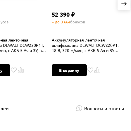
52 390 ₽
усов
+ до 3 664
бонусов
+
ная ленточная
Аккумуляторная ленточная
А
 DEWALT DCW220P1T,
шлифмашина DEWALT DCW220P1,
ш
ин, с АКБ 5 Ач и ЗУ, в
18 В, 320 м/мин, с АКБ 5 Ач и ЗУ
1
 (DCW220P1NT-XJ)
(DCW220P1N-XJ)
А
ну
В корзину
елей
Вопросы и ответы