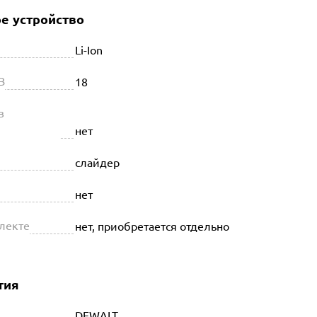
е устройство
Li-Ion
В
18
в
нет
слайдер
нет
плекте
нет, приобретается отдельно
тия
DEWALT