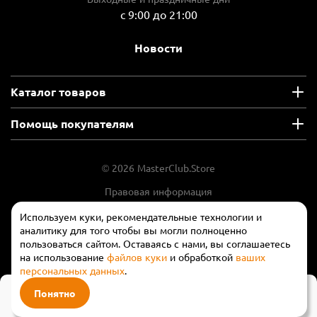
с 9:00 до 21:00
Новости
Каталог товаров
Помощь покупателям
© 2026 MasterClub.Store
Правовая информация
Положение об обработки и защите
Используем куки, рекомендательные технологии и
персональных данных
аналитику для того чтобы вы могли полноценно
пользоваться сайтом. Оставаясь с нами, вы соглашаетесь
на использование
файлов куки
и обработкой
ваших
персональных данных
.
100 100 ₽
Понятно
В корзину