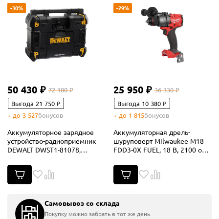
-30%
-29%
50 430 ₽
25 950 ₽
72 180 ₽
36 330 ₽
Выгода 21 750 ₽
Выгода 10 380 ₽
+ до 3 527
бонусов
+ до 1 815
бонусов
Аккумуляторное зарядное
Аккумуляторная дрель-
устройство-радиоприемник
шуруповерт Milwaukee M18
DEWALT DWST1-81078,
FDD3-0X FUEL, 18 В, 2100 об/
12/18/54 В, 45 Вт (DWST1-
мин, без АКБ и ЗУ, в кейсе
81078-QW)
(4933479862)
Самовывоз со склада
Покупку можно забрать в тот же день