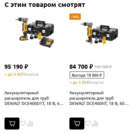
С этим товаром смотрят
-18%
95 190 ₽
84 700 ₽
103 560 ₽
+ до 6 657
бонусов
Выгода 18 860 ₽
+ до 5 924
бонусов
Аккумуляторный
Аккумуляторный
расширитель для труб
расширитель для труб
DEWALT DCE400D1T, 18 В, 60
DEWALT DCE400NT, 18 В, 60
ход/мин, до 25 мм, с АКБ 2 Ач
ход/мин, до 25 мм, без АКБ и
и ЗУ, в кейсе TSTAK
ЗУ, в кейсе TSTAK (DCE400NT-
XJ)