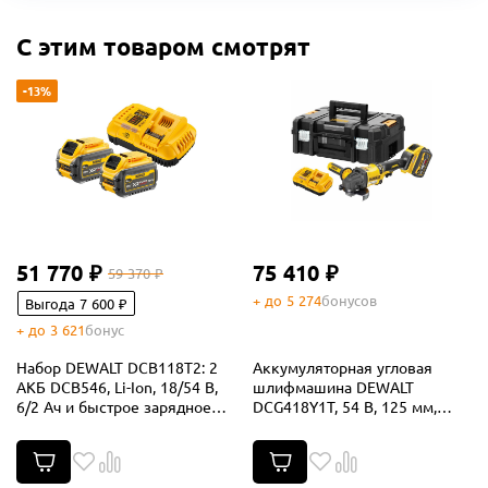
С этим товаром смотрят
-13%
51 770 ₽
75 410 ₽
59 370 ₽
+ до 5 274
бонусов
Выгода 7 600 ₽
+ до 3 621
бонус
Набор DEWALT DCB118T2: 2
Аккумуляторная угловая
АКБ DCB546, Li-Ion, 18/54 В,
шлифмашина DEWALT
6/2 Ач и быстрое зарядное
DCG418Y1T, 54 В, 125 мм,
устройство DCB118, 18/54 В, 8
9000 об/мин, с АКБ 2 Ач и ЗУ,
А (DCB118T2-QW)
в кейсе TSTAK (DCG418Y1NT-
XJ)