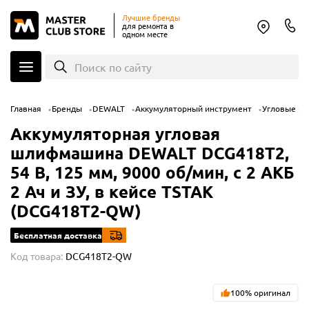
Лучшие бренды
для ремонта в
одном месте
Поиск по сайту
Главная
Бренды
DEWALT
Аккумуляторный инструмент
Угловые ш
Аккумуляторная угловая
шлифмашина DEWALT DCG418T2,
54 В, 125 мм, 9000 об/мин, с 2 АКБ
2 Ач и ЗУ, в кейсе TSTAK
(DCG418T2-QW)
Бесплатная доставка
Код товара:
DCG418T2-QW
100% оригинал