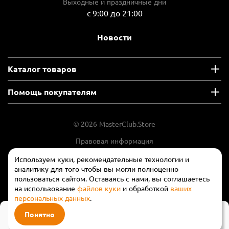
Выходные и праздничные дни
с 9:00 до 21:00
Новости
Каталог товаров
Помощь покупателям
© 2026 MasterClub.Store
Правовая информация
Положение об обработки и защите
Используем куки, рекомендательные технологии и
персональных данных
аналитику для того чтобы вы могли полноценно
пользоваться сайтом. Оставаясь с нами, вы соглашаетесь
на использование
файлов куки
и обработкой
ваших
персональных данных
.
76 680 ₽
Понятно
Предзаказ