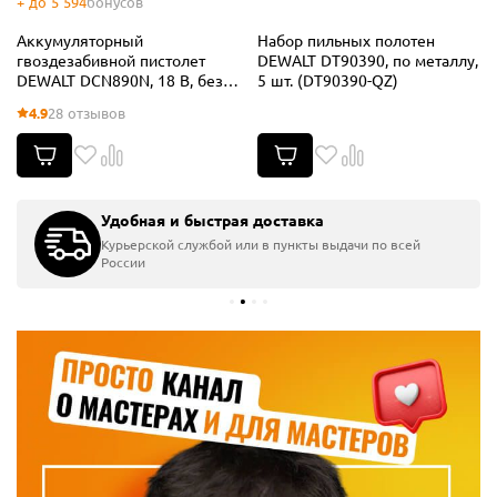
+ до 5 594
бонусов
Аккумуляторный
Набор пильных полотен
гвоздезабивной пистолет
DEWALT DT90390, по металлу,
DEWALT DCN890N, 18 В, без
5 шт. (DT90390-QZ)
АКБ и ЗУ (DCN890N-XJ)
4.9
28 отзывов
Удобная и быстрая доставка
Курьерской службой или в пункты выдачи по всей
России