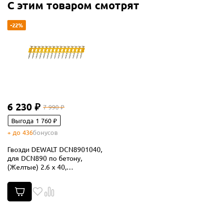
С этим товаром смотрят
-22%
6 230 ₽
7 990 ₽
Выгода 1 760 ₽
+ до 436
бонусов
Гвозди DEWALT DCN8901040,
для DCN890 по бетону,
(Желтые) 2.6 x 40,
оцинкованные, 1005 шт./
пачка