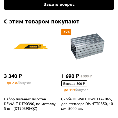
Задать вопрос
С этим товаром покупают
-15%
3 340 ₽
1 690 ₽
1 990 ₽
+ до 234
бонусов
Выгода 300 ₽
+ до 119
бонусов
Набор пильных полотен
Скоба DEWALT DWHTTA7065,
DEWALT DT90390, по металлу,
для степлера DWHTTR350, 10
5 шт. (DT90390-QZ)
мм, 5000 шт.