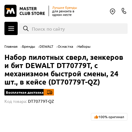
Лучшие бренды
для ремонта в
одном месте
Поиск по сайту
Главная
Бренды
DEWALT
Оснастка
Наборы
Набор пилотных сверл, зенкеров
и бит DEWALT DT70779T, с
механизмом быстрой смены, 24
шт., в кейсе (DT70779T-QZ)
Бесплатная доставка
Код товара:
DT70779T-QZ
100% оригинал