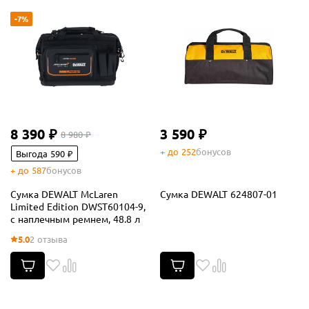
-7%
8 390 ₽
3 590 ₽
8 980 ₽
+ до 252
бонусов
Выгода 590 ₽
+ до 587
бонусов
Сумка DEWALT McLaren
Сумка DEWALT 624807-01
Limited Edition DWST60104-9,
с наплечным ремнем, 48.8 л
5.0
2 отзыва