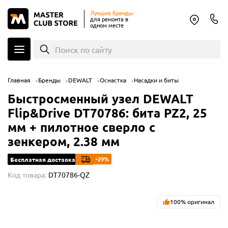
Лучшие бренды
для ремонта в
одном месте
Поиск по сайту
Главная
Бренды
DEWALT
Оснастка
Насадки и биты
Быстросменный узел DEWALT
Flip&Drive DT70786: бита PZ2, 25
мм + пилотное сверло с
зенкером, 2.38 мм
-29%
Бесплатная доставка
Код товара:
DT70786-QZ
100% оригинал