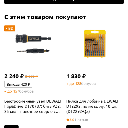
С этим товаром покупают
-16%
2 240 ₽
1 830 ₽
2 660 ₽
+ до 128
бонусов
Выгода 420 ₽
+ до 157
бонусов
Быстросменный узел DEWALT
Пилка для лобзика DEWALT
Flip&Drive DT70787: бита PZ2,
DT2292, по металлу, 10 шт.
25 мм + пилотное сверло с
(DT2292-QZ)
зенкером, 2.77 мм
5.0
1 отзыв