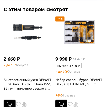
С этим товаром смотрят
-31%
2 660 ₽
9 990 ₽
14 470 ₽
+ до 187
бонусов
Выгода 4 480 ₽
+ до 699
бонусов
Быстросменный узел DEWALT
Набор сверл и буров DEWALT
Flip&Drive DT70788: бита PZ2,
DT70760 EXTREME, 69 шт
25 мм + пилотное сверло с
зенкером, 3.17 мм
5.0
4 отзыва