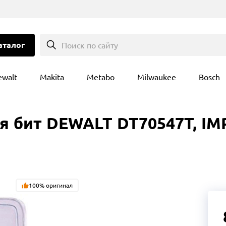
аталог
Поиск по сайту
ewalt
Makita
Metabo
Milwaukee
Bosch
бит DEWALT DT70547T, IMPA
100% оригинал