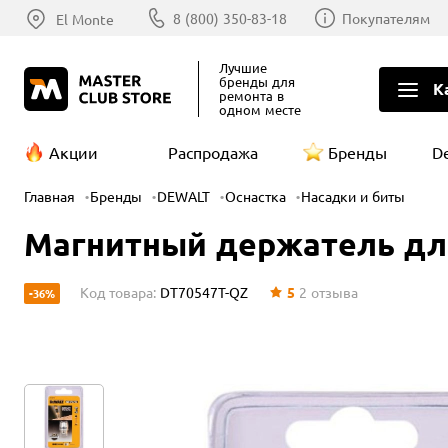
8 (800) 350-83-18
Покупателям
El Monte
Лучшие
бренды
для
К
ремонта в
одном месте
Акции
Распродажа
Бренды
D
Главная
Бренды
DEWALT
Оснастка
Насадки и биты
Магнитный держатель для 
Код товара:
DT70547T-QZ
5
2
отзыва
-36%