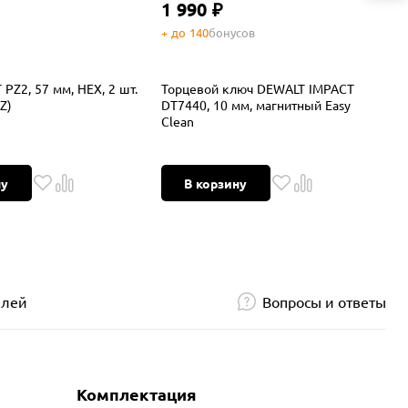
1 990 ₽
+ до 140
бонусов
+
PZ2, 57 мм, HEX, 2 шт.
Торцевой ключ DEWALT IMPACT
У
Z)
DT7440, 10 мм, магнитный Easy
D
Clean
ну
В корзину
елей
Вопросы и ответы
Комплектация