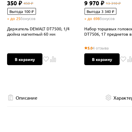
350 ₽
9 970 ₽
450 ₽
13 310 ₽
Выгода 100 ₽
Выгода 3 340 ₽
+ до 25
бонусов
+ до 698
бонусов
Держатель DEWALT DT7500, 1/4
Набор торцевых голов
дюйма магнитный 60 мм
DT7506, 17 предметов в
5.0
4 отзыва
В корзину
В корзину
Описание
Характе