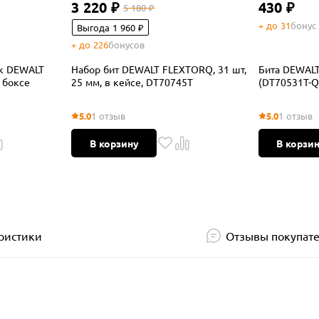
3 220 ₽
430 ₽
5 180 ₽
+ до 31
бонус
Выгода 1 960 ₽
+ до 226
бонусов
ок DEWALT
Набор бит DEWALT FLEXTORQ, 31 шт,
Бита DEWALT 
 боксе
25 мм, в кейсе, DT70745T
(DT70531T-Q
5.0
1 отзыв
5.0
1 отзыв
В корзину
В корзи
ристики
Отзывы покупат