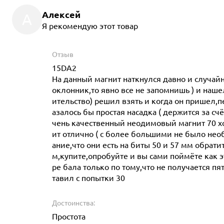
Алексей
А
Я рекомендую этот товар
Отзыв
15DA2
На данный магнит наткнулся давно и случайн
оклонник,то явно все не запомнишь ) и нашел
ительство) решил взять и когда он пришел,
азалось бы простая насадка ( держится за сч
чень качественный неодимовый магнит 70 хо
ит отлично ( с более большими не было нео
ание,что они есть на биты 50 и 57 мм обрат
м,купите,опробуйте и вы сами поймёте как э
ре бала только по тому,что не получается пят
тавил с попытки 30
Достоинства:
Простота