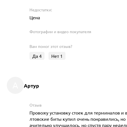
Недостатки:
Цена
Фотографии и видео покупателя
Вам помог этот отзыв?
Да
4
Нет
1
А
Артур
Отзыв
Провожу установку стоек для терминалов и 
лтовские биты купил очень понравились, но 
ачительно улучшилось, но спустя пару неде