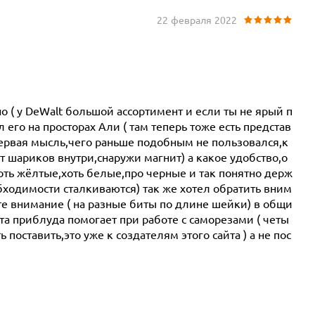
22 февраля 2022
о ( у DeWalt большой ассортимент и если ты не ярый п
 его на просторах Али ( там теперь тоже есть представ
первая мысль,чего раньше подобным не пользовался,к
ёт шариков внутри,снаружи магнит) а какое удобство,о
ть жёлтые,хоть белые,про черные и так понятно держ
бходимости сталкиваются) так же хотел обратить вним
ите внимание ( на разные биты по длине шейки) в общи
та приблуда помогает при работе с саморезами ( четы
ь поставить,это уже к создателям этого сайта ) а не пос