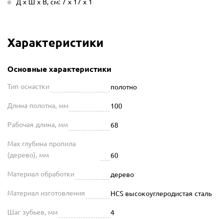
Д х Ш х В, см: 7 х 17 х 1
Характеристики
Основные характеристики
Тип оснастки
полотно
Длина полотна, мм
100
Рабочая длина, мм
68
Мах глубина пропила
(дерево), мм
60
Материал обработки
дерево
Материал изготовления
HCS высокоуглеродистая сталь
Шаг зубьев, мм
4