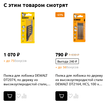
С этим товаром смотрят
-23%
1 070 ₽
790 ₽
1 030 ₽
+ до 75
бонусов
Выгода 240 ₽
+ до 56
бонусов
Пилка для лобзика DEWALT
Пилка для лобзика по дереву
DT2074, по дереву из
из высокоуглеродистой стали
высокоуглеродистой стали,
DEWALT DT2164, HCS, 100 x
HCS, 112 x 74 x 2.3 x 65
68 x 4.0 x 60 мм, T101D, 5 шт.