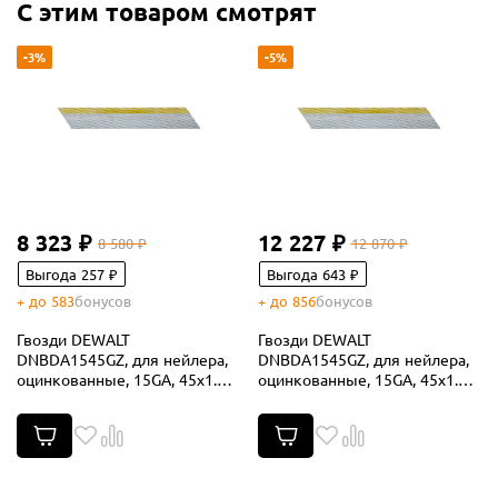
С этим товаром смотрят
-3%
-5%
8 323 ₽
12 227 ₽
8 580 ₽
12 870 ₽
Выгода 257 ₽
Выгода 643 ₽
+ до 583
бонусов
+ до 856
бонусов
Гвозди DEWALT
Гвозди DEWALT
DNBDA1545GZ, для нейлера,
DNBDA1545GZ, для нейлера,
оцинкованные, 15GA, 45x1.8
оцинкованные, 15GA, 45x1.8
мм, 8000 шт. (DNBDA1545GZ-
мм, 12000 шт. (DNBDA1545GZ-
2)
3)