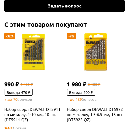
Задать вопрос
С этим товаром покупают
-32%
-9%
990 ₽
1 980 ₽
1 460 ₽
2 180 ₽
Выгода 470 ₽
Выгода 200 ₽
+ до 70
бонусов
+ до 139
бонусов
Набор сверл DEWALT DT5911
Набор сверл DEWALT DT5922
по металлу, 1-10 мм, 10 шт.
по металлу, 1.5-6.5 мм, 13 шт
(DT5911-QZ)
(DT5922-QZ)
4.8
1 отзыв