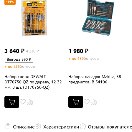
-14%
3 640 ₽
1 980 ₽
4 230 ₽
+ до 139
бонусов
Выгода 590 ₽
+ до 255
бонусов
Набор сверл DEWALT
Наборы насадок Makita, 38
DT70750-QZ по дереву, 12-32
предметов, B-54106
мм, 8 шт. (DT70750-QZ)
Описание
Характеристики
Отзывы покупател