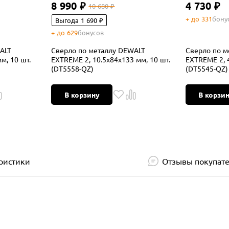
8 990 ₽
4 730 ₽
10 680 ₽
+ до 331
бону
Выгода 1 690 ₽
+ до 629
бонусов
ALT
Сверло по металлу DEWALT
Сверло по м
м, 10 шт.
EXTREME 2, 10.5x84x133 мм, 10 шт.
EXTREME 2, 4
(DT5558-QZ)
(DT5545-QZ)
В корзину
В корзи
ристики
Отзывы покупат