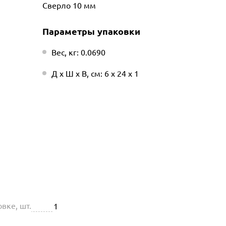
Сверло 10 мм
Параметры упаковки
Вес, кг: 0.0690
Д х Ш х В, см: 6 х 24 х 1
вке, шт.
1