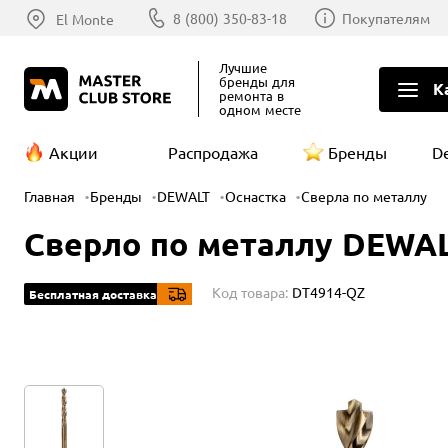
8 (800) 350-83-18
Покупателям
El Monte
Лучшие
бренды
для
К
ремонта в
одном месте
Акции
Распродажа
Бренды
D
Главная
Бренды
DEWALT
Оснастка
Сверла по металлу
Сверло по металлу DEWALT
Код товара:
DT4914-QZ
Бесплатная доставка