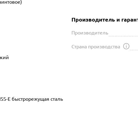
винтовое)
Производитель и гаран
Производитель
Страна производства
ский
HSS-E быстрорежущая сталь