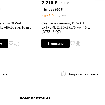
2 210 ₽
3 130 ₽
с
Выгода 920 ₽
+ до 155
бонусов
+
еталлу DEWALT
Сверло по металлу DEWALT
С
.5x46x80 мм, 10 шт.
EXTREME 2, 3.5x39x70 мм, 10 шт.
E
(DT5542-QZ)
(
ну
В корзину
елей
Вопросы и ответы
Комплектация