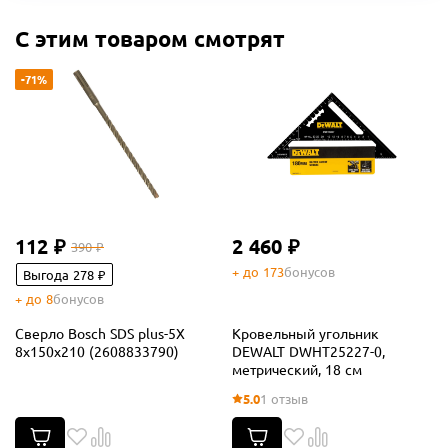
С этим товаром смотрят
-71%
112 ₽
2 460 ₽
390 ₽
+ до 173
бонусов
Выгода 278 ₽
+ до 8
бонусов
Сверло Bosch SDS plus-5X
Кровельный угольник
8x150x210 (2608833790)
DEWALT DWHT25227-0,
метрический, 18 см
5.0
1 отзыв