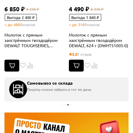
6 850 ₽
4 490 ₽
9 250 ₽
6 330 ₽
Выгода 2 400 ₽
Выгода 1 840 ₽
+ до 480
бонусов
+ до 314
бонусов
Молоток с прямым
Молоток с прямым
заострённым гвоздодёром
заострённым гвоздодёром
DEWALT TOUGHSERIES,
DEWALT, 624 г (DWHT51005-0)
облегчённый, 340 г
5.0
1 отзыв
(DWHT51135X)
Самовывоз со склада
Покупку можно забрать в тот же день