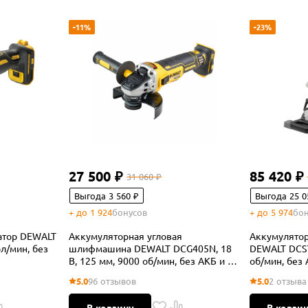
-11%
-23%
27 500 ₽
85 420 ₽
31 060 ₽
Выгода 3 560 ₽
Выгода 25 0
+ до 1 924
бонусов
+ до 5 974
бон
атор DEWALT
Аккумуляторная угловая
Аккумулятор
л/мин, без
шлифмашина DEWALT DCG405N, 18
DEWALT DCS7
В, 125 мм, 9000 об/мин, без АКБ и ЗУ
об/мин, без 
(DCG405N-XJ)
5.0
96 отзывов
5.0
2 отзыва
В корзину
В корзи