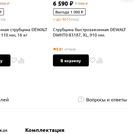
6 590 ₽
 990 ₽
7 590 ₽
+
₽
Выгода 1 000 ₽
сов
+ до 461
бонус
мная струбцина DEWALT
Струбцина быстрозажимная DEWALT
У
110 мм, 16 кг
DWHT0-83187, XL, 910 мм.
4
5.0
1 отзыв
ну
В корзину
елей
Вопросы и ответы
Комплектация
окая