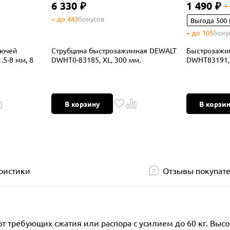
6 330 ₽
1 490 ₽
1
+ до 443
бонусов
Выгода 500 
+ до 105
бону
лючей
Струбцина быстрозажимная DEWALT
Быстрозажи
5-8 мм, 8
DWHT0-83185, XL, 300 мм.
DWHT83191, 
В корзину
В корзи
ристики
Отзывы покупат
т требующих сжатия или распора с усилием до 60 кг. Выс