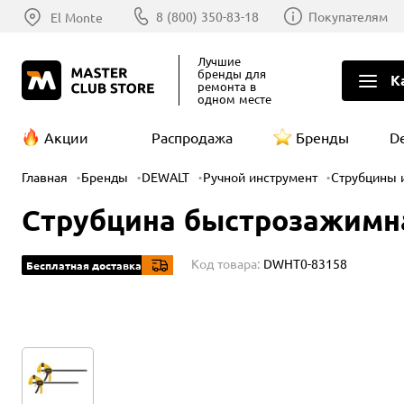
8 (800) 350-83-18
Покупателям
El Monte
Лучшие
бренды
для
К
ремонта в
одном месте
Акции
Распродажа
Бренды
D
Главная
Бренды
DEWALT
Ручной инструмент
Струбцины 
Струбцина быстрозажимная
Код товара:
DWHT0-83158
Бесплатная доставка