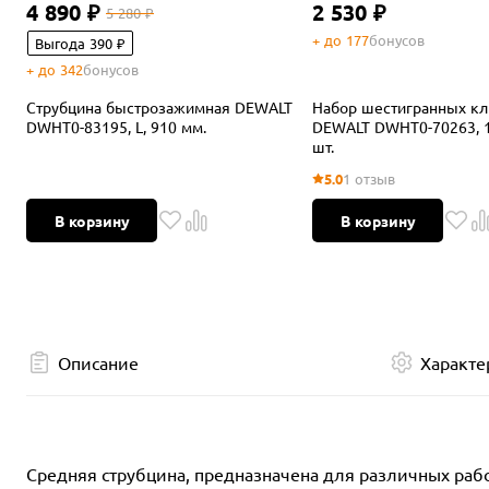
4 890 ₽
2 530 ₽
5 280 ₽
+ до 177
бонусов
Выгода 390 ₽
+ до 342
бонусов
Струбцина быстрозажимная DEWALT
Набор шестигранных к
DWHT0-83195, L, 910 мм.
DEWALT DWHT0-70263, 1.
шт.
5.0
1 отзыв
В корзину
В корзину
Описание
Характе
Средняя струбцина, предназначена для различных рабо