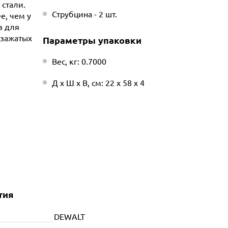
стали.
Струбцина - 2 шт.
е, чем у
в для
 зажатых
Параметры упаковки
Вес, кг: 0.7000
Д х Ш х В, см: 22 х 58 х 4
тия
DEWALT