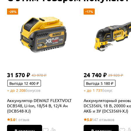
-28%
-17%
31 570 ₽
24 740 ₽
43 970 ₽
29 920 ₽
Выгода 12 400 ₽
Выгода 5 180 ₽
+ до 2 208
бонусов
+ до 1 731
бонус
Аккумулятор DEWALT FLEXTVOLT
Аккумуляторный ренов
DCB548, Li-Ion, 18/54 В, 12/4 Ач
DCS356N, 18 В, 20000 ко
(DCB548-XJ)
АКБ и ЗУ (DCS356N-XJ)
5.0
1 отзыв
5.0
147 отзывов
В корзину
В корзину