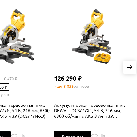
126 290 ₽
110 470 ₽
+ до 8 832
бонусов
+
50 ₽
усов
ная торцовочная пила
Аккумуляторная торцовочная пила
О
77N, 54 В, 216 мм, 6300
DEWALT DCS777X1, 54 В, 216 мм,
с
АКБ и ЗУ (DCS777N-XJ)
6300 об/мин, с АКБ 3 Ач и ЗУ
(DCS777X1N-XJ)
ну
В корзину