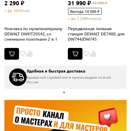
2 290 ₽
31 990 ₽
45 990 ₽
+ до 161
бонус
Выгода 14 000 ₽
+ до 2 238
бонусов
Ножовка по мультиматериалу
Передвижная пильная
DEWALT DWHT20542, cо
станция DEWALT DE7400, для
сменными полотнами 2 в 1
DW744/DW745
Удобная и быстрая доставка
Курьерской службой или в пункты выдачи по всей
России