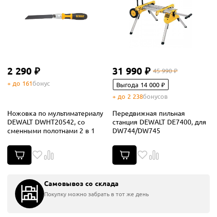
2 290 ₽
31 990 ₽
45 990 ₽
+ до 161
бонус
Выгода 14 000 ₽
+ до 2 238
бонусов
Ножовка по мультиматериалу
Передвижная пильная
DEWALT DWHT20542, cо
станция DEWALT DE7400, для
сменными полотнами 2 в 1
DW744/DW745
Самовывоз со склада
Покупку можно забрать в тот же день