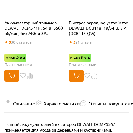
Аккумуляторный триммер
Быстрое зарядное устройство
DEWALT DCM571N, 54 В, 5500
DEWALT DCB118, 18/54 В, 8 А
об/мин, без АКБ и ЗУ...
(DCB118-QW)
5
30
отзывов
5
21
отзыв
9 150 ₽ x 4
2 748 ₽ x 4
Плати частями
Плати частями
Описание
Характеристики
Отзывы покупател
Цепной аккумуляторный высоторез DEWALT DCMPS567
применяется для ухода за деревьями и кустарниками.