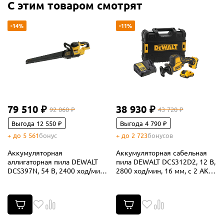
С этим товаром смотрят
-14%
-11%
79 510 ₽
38 930 ₽
92 060 ₽
43 720 ₽
Выгода 12 550 ₽
Выгода 4 790 ₽
+ до 5 561
бонус
+ до 2 723
бонусов
Аккумуляторная
Аккумуляторная сабельная
аллигаторная пила DEWALT
пила DEWALT DCS312D2, 12 В,
DCS397N, 54 В, 2400 ход/мин,
2800 ход/мин, 16 мм, с 2 АКБ
40 мм, без АКБ и ЗУ
2 Ач и ЗУ, в кейсе TSTAK
(DCS397N-XJ)
(DCS312D2-QW)