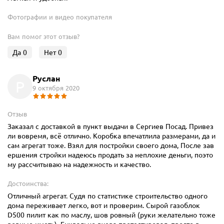
Фотографии и видео покупателя
Вам помог этот отзыв?
Да
0
Нет
0
Руслан
Р
9 октября 2020
Отзыв
Заказал с доставкой в пункт выдачи в Сергиев Посад. Привез
ли вовремя, всё отлично. Коробка впечатлила размерами, да и
сам агрегат тоже. Взял для постройки своего дома, После зав
ершения стройки надеюсь продать за неплохие деньги, поэто
му рассчитываю на надежность и качество.
Достоинства:
Отличный агрегат. Судя по статистике строительство одного
дома переживает легко, вот и проверим. Сырой газоблок
D500 пилит как по маслу, шов ровный (руки желательно тоже