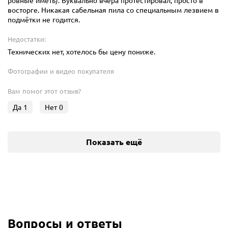
ровные иметь). Буквально вчера протестировал, просто в
восторге. Никакая сабельная пила со специальным лезвием в
подмётки не годится.
Недостатки:
Технических нет, хотелось бы цену пониже.
Фотографии и видео покупателя
Вам помог этот отзыв?
Да
1
Нет
0
Показать ещё
Вопросы и ответы