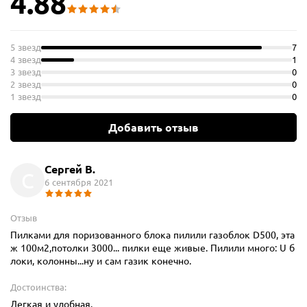
4.88
5 звезд
7
4 звезд
1
3 звезд
0
2 звезд
0
1 звезд
0
Добавить отзыв
Сергей В.
С
6 сентября 2021
Отзыв
Пилками для поризованного блока пилили газоблок D500, эта
ж 100м2,потолки 3000... пилки еще живые. Пилили много: U б
локи, колонны...ну и сам газик конечно.
Достоинства:
Легкая и удобная.