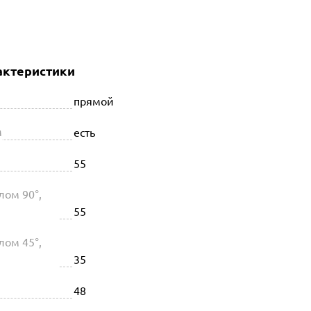
актеристики
прямой
м
есть
55
лом 90°,
55
лом 45°,
35
48