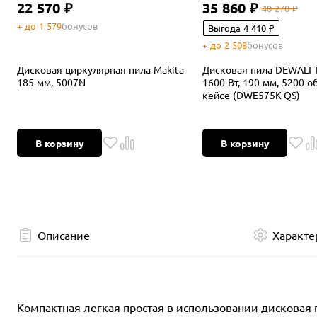
22 570 ₽
35 860 ₽
40 270 ₽
+ до 1 579
бонусов
Выгода 4 410 ₽
+ до 2 508
бонусов
Дисковая циркулярная пила Makita
Дисковая пила DEWALT
185 мм, 5007N
1600 Вт, 190 мм, 5200 о
кейсе (DWE575K-QS)
В корзину
В корзину
Описание
Характе
Компактная легкая простая в использовании дисковая 