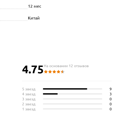
12 мес
Китай
4.75
На основании 12 отзывов
5 звезд
9
4 звезд
3
3 звезд
0
2 звезд
0
1 звезд
0