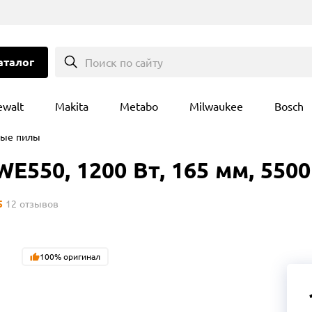
аталог
Поиск по сайту
ewalt
Makita
Metabo
Milwaukee
Bosch
ные пилы
550, 1200 Вт, 165 мм, 550
5
12
отзывов
100% оригинал