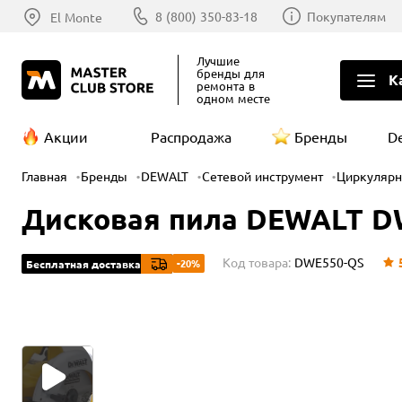
8 (800) 350-83-18
Покупателям
El Monte
Лучшие
бренды
для
К
ремонта в
одном месте
Акции
Распродажа
Бренды
D
Главная
Бренды
DEWALT
Сетевой инструмент
Циркуляр
Дисковая пила DEWALT DWE
Код товара:
DWE550-QS
-20%
Бесплатная доставка