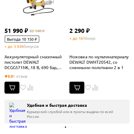
51 990 ₽
2 290 ₽
62 140 ₽
+ до 161
бонус
Выгода 10 150 ₽
+ до 3 636
бонусов
Аккумуляторный смазочный
Ножовка по мультиматериалу
пистолет DEWALT
DEWALT DWHT20542, cо
DCGG571NK, 18 В, 690 бар,
сменными полотнами 2 в 1
без АКБ и ЗУ, в кейсе
5.0
1 отзыв
(DCGG571NK-XJ)
Удобная и быстрая доставка
Курьерской службой или в пункты выдачи по всей
России