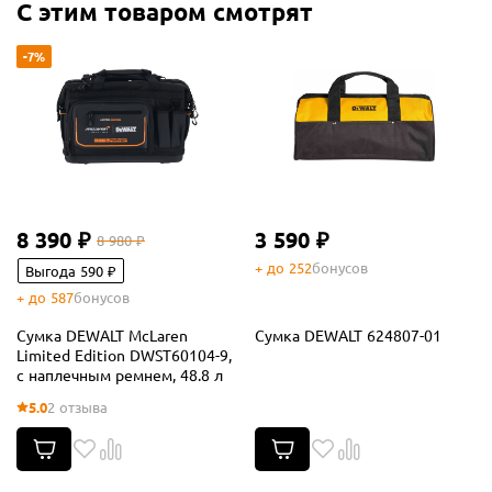
С этим товаром смотрят
-7%
8 390 ₽
3 590 ₽
8 980 ₽
+ до 252
бонусов
Выгода 590 ₽
+ до 587
бонусов
Сумка DEWALT McLaren
Сумка DEWALT 624807-01
Limited Edition DWST60104-9,
с наплечным ремнем, 48.8 л
5.0
2 отзыва