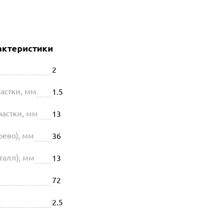
актеристики
2
астки, мм
1.5
астки, мм
13
рево), мм
36
талл), мм
13
72
2.5