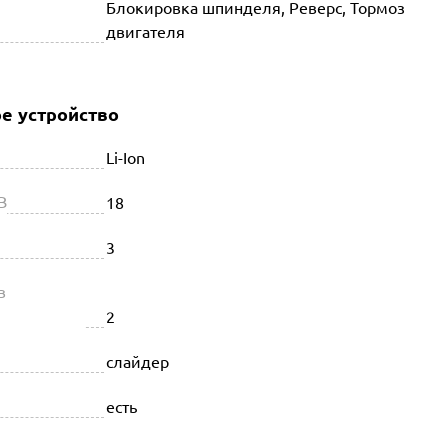
Блокировка шпинделя, Реверс, Тормоз
двигателя
е устройство
Li-Ion
В
18
3
в
2
слайдер
есть