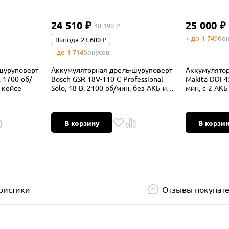
24 510 ₽
25 000 ₽
48 190 ₽
+ до 1 749
бон
Выгода 23 680 ₽
+ до 1 714
бонусов
шуруповерт
Аккумуляторная дрель-шуруповерт
Аккумулятор
 1700 об/
Bosch GSR 18V-110 C Professional
Makita DDF45
в кейсе
Solo, 18 В, 2100 об/мин, без АКБ и
мин, с 2 АКБ 
ЗУ, в кейсе (0.601.9G0.109)
В корзину
В корзи
ристики
Отзывы покупат