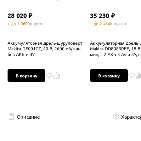
28 020 ₽
35 230 ₽
+ до 1 960
бонусов
+ до 2 464
бонусов
Аккумуляторная дрель-шуруповерт
Аккумуляторная дрель-
Makita DF001GZ, 40 В, 2600 об/мин,
Makita DDF083RFE, 18 В,
без АКБ и ЗУ
мин, с 2 АКБ 3 Ач и ЗУ, 
В корзину
В корзину
Описание
Характе