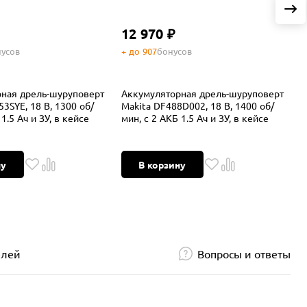
12 970 ₽
усов
+ до 907
бонусов
+
ная дрель-шуруповерт
Аккумуляторная дрель-шуруповерт
А
3SYE, 18 В, 1300 об/
Makita DF488D002, 18 В, 1400 об/
M
1.5 Ач и ЗУ, в кейсе
мин, с 2 АКБ 1.5 Ач и ЗУ, в кейсе
м
ну
В корзину
елей
Вопросы и ответы