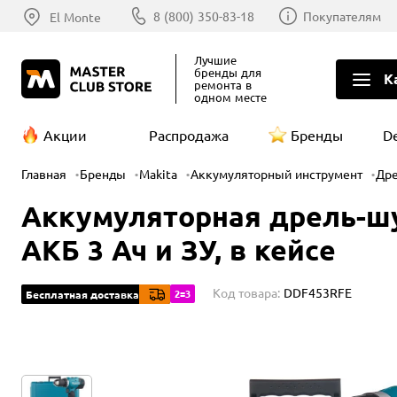
8 (800) 350-83-18
Покупателям
El Monte
Лучшие
бренды
для
К
ремонта в
одном месте
Акции
Распродажа
Бренды
D
Главная
Бренды
Makita
Аккумуляторный инструмент
Др
Аккумуляторная дрель-шур
АКБ 3 Ач и ЗУ, в кейсе
Код товара:
DDF453RFE
2=3
Бесплатная доставка