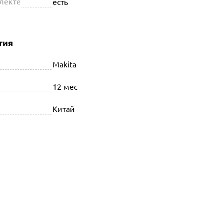
плекте
есть
тия
Makita
12 мес
Китай