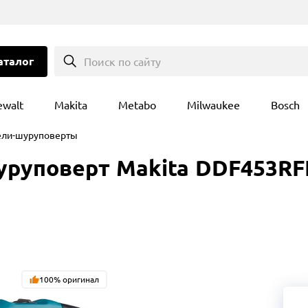
аталог
Поиск по сайту
ewalt
Makita
Metabo
Milwaukee
Bosch
ели-шуруповерты
уповерт Makita DDF453RFE, 
100% оригинал