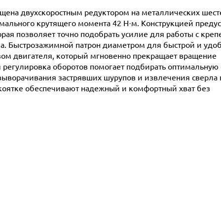
щена двухскоростным редуктором на металлических шесте
мального крутящего момента 42 Н·м. Конструкцией преду
орая позволяет точно подобрать усилие для работы с кре
а. Быстрозажимной патрон диаметром для быстрой и удо
зом двигателя, который мгновенно прекращает вращение
я регулировка оборотов помогает подбирать оптимальную 
выворачивания застрявших шурупов и извлечения сверла 
коятке обеспечивают надежный и комфортный хват без