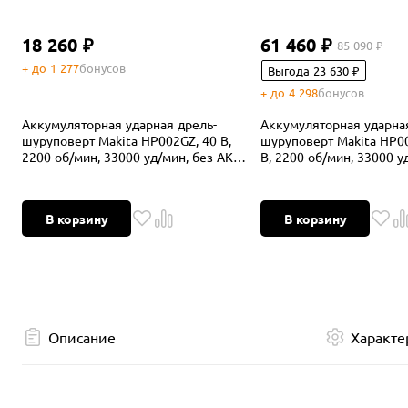
18 260 ₽
61 460 ₽
85 090 ₽
+ до 1 277
бонусов
Выгода 23 630 ₽
+ до 4 298
бонусов
Аккумуляторная ударная дрель-
Аккумуляторная ударна
шуруповерт Makita HP002GZ, 40 В,
шуруповерт Makita HP0
2200 об/мин, 33000 уд/мин, без АКБ
В, 2200 об/мин, 33000 уд
и ЗУ
АКБ 2.5 Ач и ЗУ, в кейсе
В корзину
В корзину
Описание
Характе