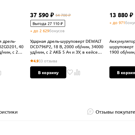
37 590 ₽
13 880 ₽
64 700 ₽
+ до 971
бону
Выгода 27 110 ₽
+ до 2 629
бонусов
я дрель-
Ударная дрель-шуруповерт DEWALT
Аккумулятор
02GD201, 40
DCD796P2, 18 В, 2000 об/мин, 34000
шуруповерт 
/мин, с 2
уд/мин, с 2 АКБ 5 Ач и ЗУ, в кейсе
1900 об/мин,
(DCD796P2-QW)
и ЗУ
4.9
33 отзыва
В корзину
В корзи
ристики
Отзывы покупат