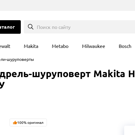
аталог
Поиск по сайту
ewalt
Makita
Metabo
Milwaukee
Bosch
ели-шуруповерты
рель-шуруповерт Makita HP
У
100% оригинал