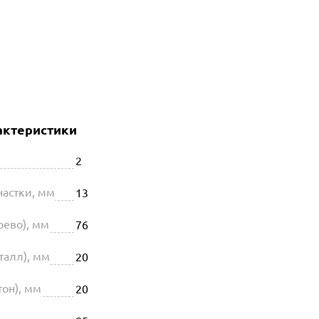
актеристики
2
астки, мм
13
рево), мм
76
талл), мм
20
он), мм
20