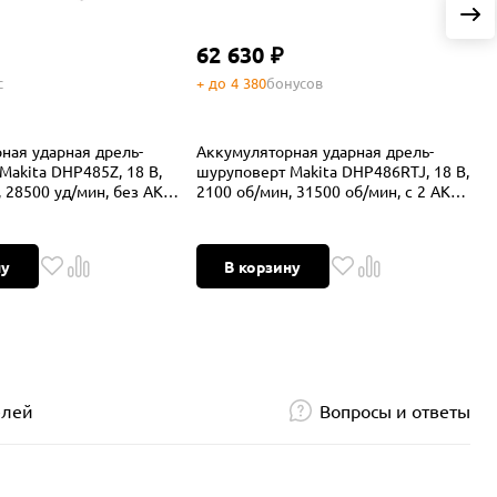
62 630 ₽
с
+ до 4 380
бонусов
+
ная ударная дрель-
Аккумуляторная ударная дрель-
А
Makita DHP485Z, 18 В,
шуруповерт Makita DHP486RTJ, 18 В,
ш
 28500 уд/мин, без АКБ
2100 об/мин, 31500 об/мин, с 2 АКБ
1
5 Ач и ЗУ, в кейсе
ну
В корзину
елей
Вопросы и ответы