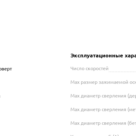
Эксплуатационные хар
Число скоростей
оверт
Max размер зажимаемой осн
Max диаметр сверления (де
й
Max диаметр сверления (ме
Max диаметр сверления (бет