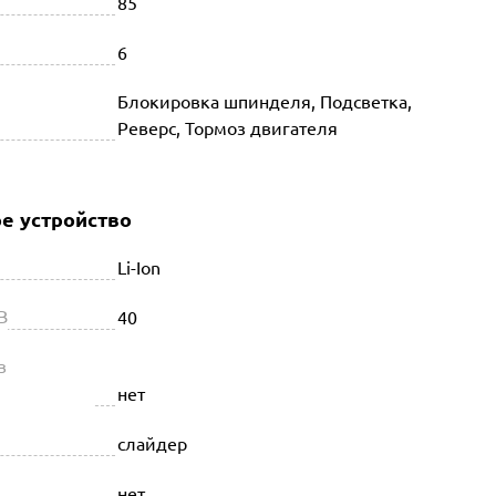
85
6
Блокировка шпинделя, Подсветка,
Реверс, Тормоз двигателя
е устройство
Li-Ion
В
40
в
нет
слайдер
нет