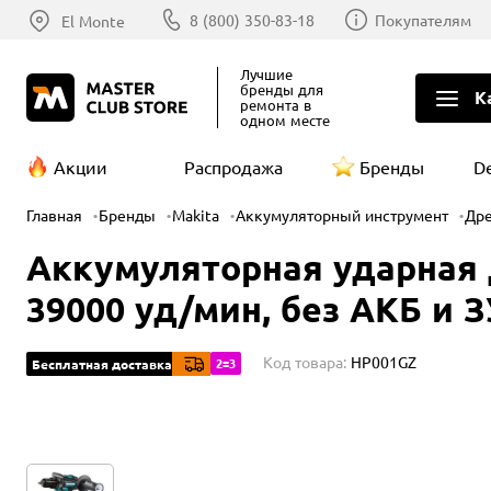
8 (800) 350-83-18
Покупателям
El Monte
Лучшие
бренды
для
К
ремонта в
одном месте
Акции
Распродажа
Бренды
D
Главная
Бренды
Makita
Аккумуляторный инструмент
Др
Аккумуляторная ударная д
39000 уд/мин, без АКБ и З
Код товара:
HP001GZ
2=3
Бесплатная доставка