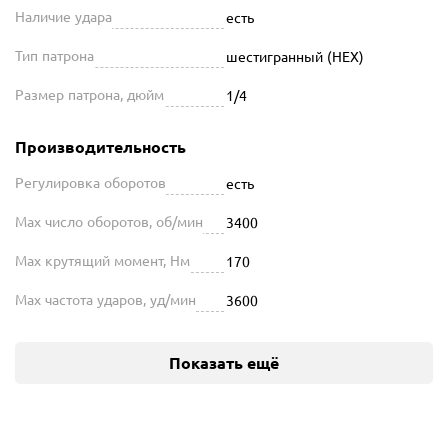
Наличие удара
есть
Тип патрона
шестигранный (HEX)
Размер патрона, дюйм
1/4
Производительность
Регулировка оборотов
есть
Max число оборотов, об/мин
3400
Max крутящий момент, Нм
170
Max частота ударов, уд/мин
3600
Показать ещё