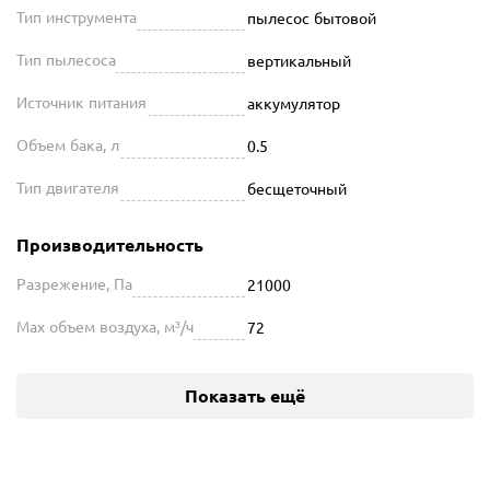
Тип инструмента
пылесос бытовой
Тип пылесоса
вертикальный
Источник питания
аккумулятор
Объем бака, л
0.5
Тип двигателя
бесщеточный
Производительность
Разрежение, Па
21000
Max объем воздуха, м³/ч
72
Показать ещё