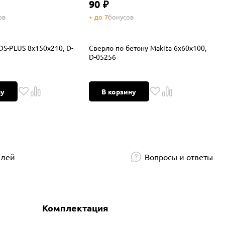
90 ₽
ов
+ до 7
бонусов
+
DS-PLUS 8x150x210, D-
Сверло по бетону Makita 6x60x100,
Б
D-05256
0
ну
В корзину
елей
Вопросы и ответы
Комплектация