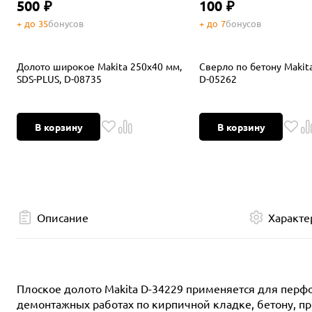
500 ₽
100 ₽
+ до 35
бонусов
+ до 7
бонусов
Долото широкое Makita 250x40 мм,
Сверло по бетону Makit
SDS-PLUS, D-08735
D-05262
В корзину
В корзину
Описание
Характе
Плоское долото Makita D-34229 применяется для перф
демонтажных работах по кирпичной кладке, бетону, п