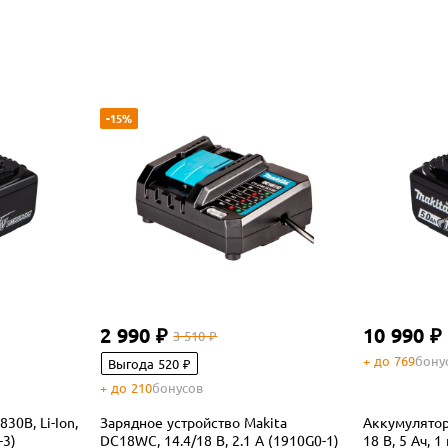
-15%
2 990 ₽
10 990 ₽
3 510 ₽
+ до 769
бону
Выгода 520 ₽
+ до 210
бонусов
30B, Li-Ion,
Зарядное устройство Makita
Аккумулятор 
-3)
DC18WC, 14.4/18 В, 2.1 А (1910G0-1)
18 В, 5 Ач, 1