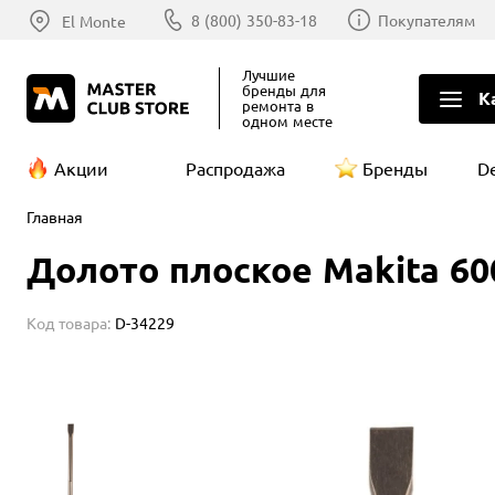
8 (800) 350-83-18
Покупателям
El Monte
Лучшие
бренды
для
К
ремонта в
одном месте
Акции
Распродажа
Бренды
D
Главная
Долото плоское Makita 60
Код товара:
D-34229