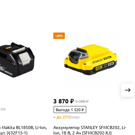
-28%
3 870 ₽
5 390 ₽
сов
Выгода 1 520 ₽
+ до 271
бонус
+
Makita BL1850B, Li-Ion,
Аккумулятор STANLEY SFMCB202, Li-
А
 шт. (632F15-1)
Ion, 18 В, 2 Ач (SFMCB202-XJ)
I