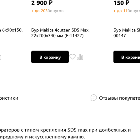
2 900 ₽
150 ₽
+ до 203
бонусов
+ до 11
бонус
a 6x90x150,
Бур Makita 4cutter, SDS-Max,
Бур Makita S
22х200х340 мм (E-11427)
00147
В корзину
В корзи
ристики
Отзывы покупат
ораторов с типом крепления SDS-max при долбежных и
риродному и искусственному камню.