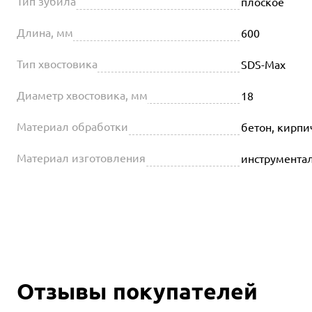
Тип зубила
плоское
Длина, мм
600
Тип хвостовика
SDS-Max
Диаметр хвостовика, мм
18
Материал обработки
бетон, кирпи
Материал изготовления
инструментал
Отзывы покупателей