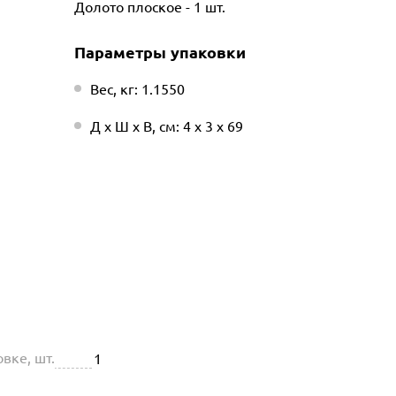
Долото плоское - 1 шт.
Параметры упаковки
Вес, кг: 1.1550
Д х Ш х В, см: 4 х 3 х 69
вке, шт.
1