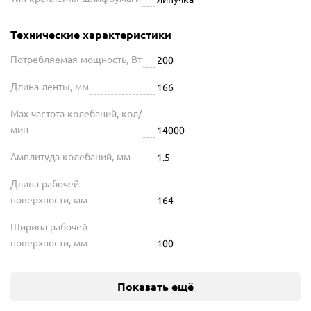
Технические характеристики
Потребляемая мощность, Вт
200
Длина ленты, мм
166
Max частота колебаний, кол/
мин
14000
Амплитуда колебаний, мм
1.5
Длина рабочей
поверхности, мм
164
Ширина рабочей
поверхности, мм
100
Показать ещё