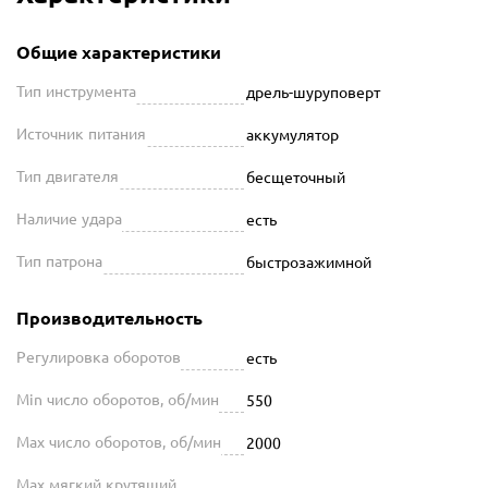
Общие характеристики
Тип инструмента
дрель-шуруповерт
Источник питания
аккумулятор
Тип двигателя
бесщеточный
Наличие удара
есть
Тип патрона
быстрозажимной
Производительность
Регулировка оборотов
есть
Min число оборотов, об/мин
550
Max число оборотов, об/мин
2000
Max мягкий крутящий