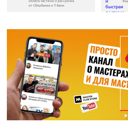
оплата частями и рассрочка
выд
от Сбербанка
и Т-Банк