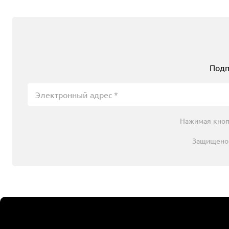
Подп
Нажимая кноп
Защищено 