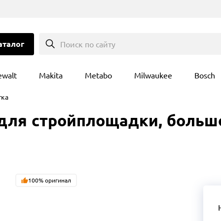
аталог
Поиск по сайту
ewalt
Makita
Metabo
Milwaukee
Bosch
тка
 для стройплощадки, больш
100% оригинал