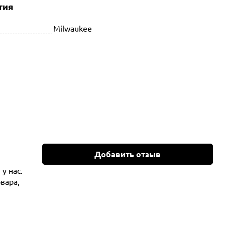
тия
Milwaukee
Добавить отзыв
у нас.
вара,