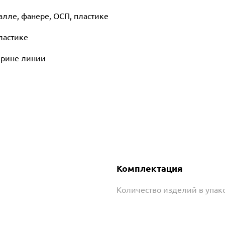
алле, фанере, ОСП, пластике
ластике
ирине линии
Комплектация
Количество изделий в упако