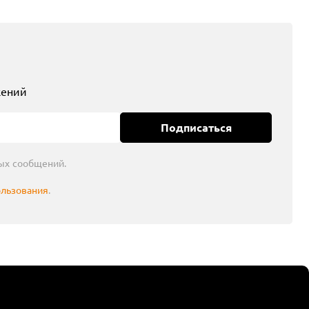
жений
Подписаться
ых сообщений.
ользования
.