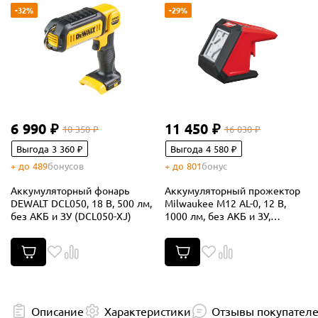
-32%
-29%
6 990 ₽
11 450 ₽
10 350 ₽
16 030 ₽
Выгода 3 360 ₽
Выгода 4 580 ₽
+ до 489
бонусов
+ до 801
бонус
Аккумуляторный фонарь
Аккумуляторный прожектор
DEWALT DCL050, 18 В, 500 лм,
Milwaukee M12 AL-0, 12 В,
без АКБ и ЗУ (DCL050-XJ)
1000 лм, без АКБ и ЗУ,
4933451394
Описание
Характеристики
Отзывы покупател