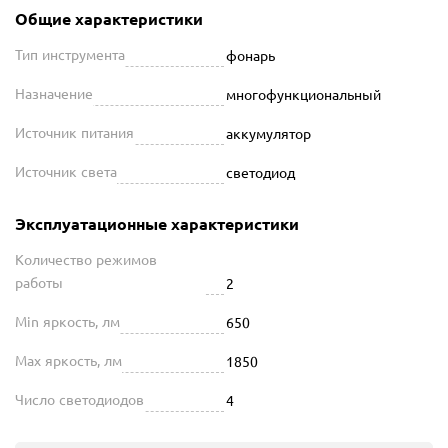
Общие характеристики
Тип инструмента
фонарь
Назначение
многофункциональный
Источник питания
аккумулятор
Источник света
светодиод
Эксплуатационные характеристики
Количество режимов
работы
2
Min яркость, лм
650
Max яркость, лм
1850
Число светодиодов
4