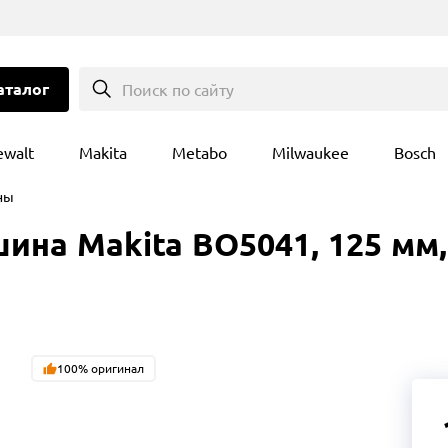
аталог
Поиск по сайту
ewalt
Makita
Metabo
Milwaukee
Bosch
ны
 Makita BO5041, 125 мм, 30
100% оригинал