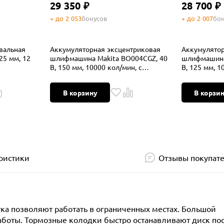
29 350 ₽
28 700 ₽
+ до 2 053
бонусов
+ до 2 007
бон
вальная
Аккумуляторная эксцентриковая
Аккумулятор
25 мм, 12
шлифмашина Makita BO004CGZ, 40
шлифмашина
В, 150 мм, 10000 кол/мин, с
В, 125 мм, 1
выносной батареей, без АКБ и ЗУ
выносной ба
В корзину
В корзи
ристики
Отзывы покупат
ка позволяют работать в ограниченных местах. Большой
работы. Тормозные колодки быстро останавливают диск по