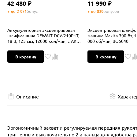
42 480 ₽
11 990 ₽
+ до 2 971
бонус
+ до 839
бонусов
Аккумуляторная эксцентриковая
Эксцентриковая шлифо
шлифмашина DEWALT DCW210P1T,
машина Makita 300 Вт, 1
18 В, 125 мм, 12000 кол/мин, с АКБ 5
000 об/мин, BO5040
Ач и ЗУ, в кейсе TSTAK
В корзину
В корзину
Описание
Характе
Эргономичный захват и регулируемая передняя рукоят
триггерный выключатель по 2-а пальца для удобства 