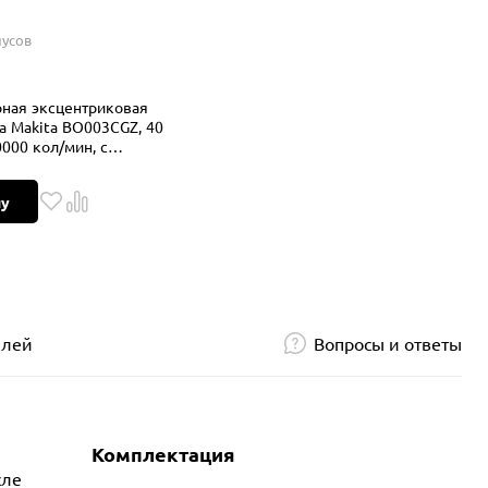
усов
ная эксцентриковая
 Makita BO003CGZ, 40
0000 кол/мин, с
тареей, без АКБ и ЗУ
ну
елей
Вопросы и ответы
Комплектация
сле