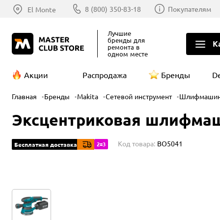
8 (800) 350-83-18
Покупателям
El Monte
Лучшие
бренды
для
К
ремонта в
одном месте
Акции
Распродажа
Бренды
D
Главная
Бренды
Makita
Сетевой инструмент
Шлифмаши
Эксцентриковая шлифмашина
Код товара:
BO5041
2=3
Бесплатная доставка