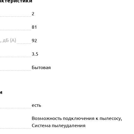
актеристики
2
81
 дБ (А)
92
3.5
Бытовая
и
есть
Возможность подключения к пылесосу,
Система пылеудаления