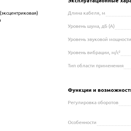
Эксплуатационные хар
(эксцентриковая)
Длина кабеля, м
а
Уровень шума, дБ (А)
Уровень звуковой мощности,
Уровень вибрации, м/с²
Тип области применения
Функции и возможност
Регулировка оборотов
Особенности