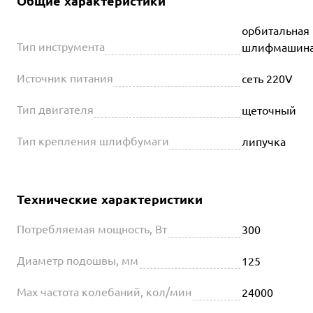
Общие характеристики
орбитальная 
Тип инструмента
шлифмашин
Источник питания
сеть 220V
Тип двигателя
щеточный
Тип крепления шлифбумаги
липучка
Технические характеристики
Потребляемая мощность, Вт
300
Диаметр подошвы, мм
125
Max частота колебаний, кол/мин
24000