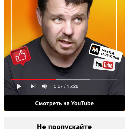
Потребляемая мощность, Вт
1010
Max число оборотов, об/мин
2900
Наличие удара
есть
Тип патрона
ключевой
Тип инструмента
дрель
Источник питания
сеть 220V
23 460 ₽
5 865 ₽ x 4
Плати частями
Не пропускайте
В корзину