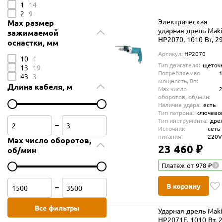
1
14
2
9
Электрическая
Max размер
ударная дрель Maki
зажимаемой
HP2070, 1010 Вт, 2
оснастки, мм
об/мин
Артикул:
HP2070
10
1
Тип двигателя:
щеточ
13
19
Потребляемая
43
3
мощность, Вт:
Длина кабеля, м
Max число
оборотов, об/мин:
Наличие удара:
есть
Тип патрона:
ключево
Тип инструмента:
дре
Источник
сеть
питания:
220
Max число оборотов,
23 460 ₽
об/мин
Платеж от 978 ₽
В корзину
Все фильтры
Ударная дрель Maki
HP2071F, 1010 Вт, 