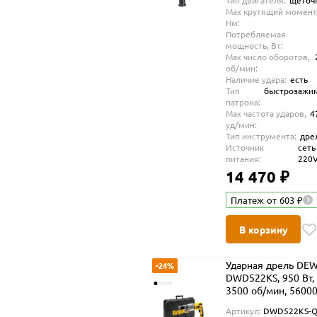
Тип двигателя:
щеточ
Max крутящий момент
Нм:
Потребляемая
мощность, Вт:
Max число оборотов,
об/мин:
Наличие удара:
есть
Тип
быстрозажи
патрона:
Max частота ударов,
4
уд/мин:
Тип инструмента:
дре
Источник
сеть
питания:
220
14 470 ₽
Платеж от 603 ₽
В корзину
Ударная дрель DE
-24%
DWD522KS, 950 Вт,
3500 об/мин, 56000
мин, в кейсе
Артикул:
DWD522KS-Q
(DWD522KS-QS)