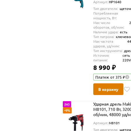
Артикул:
HP1640
Тип двигателя:
щеточ
Потребляемая
мощность, Вт:
Max число
оборотов, об/мин:
Наличие удара:
есть
Тип патрона:
ключево
Max частота
4
ударов, уд/мин:
Тип инструмента:
дре
Источник
сеть
питания:
220
8 990 ₽
Платеж от 375 ₽
В корзину
Ударная дрель Maki
2=3
M8101, 710 Вт, 320
-9%
об/мин, 48000 уд/
Артикул:
M8101
Тип двигателя:
щеточ