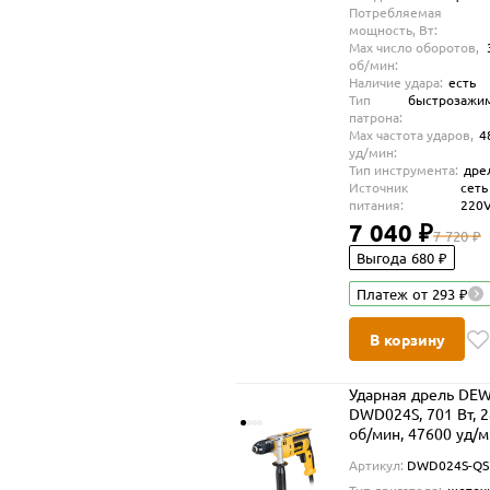
Потребляемая
мощность, Вт:
Max число оборотов,
об/мин:
Наличие удара:
есть
Тип
быстрозажи
патрона:
Max частота ударов,
4
уд/мин:
Тип инструмента:
дре
Источник
сеть
питания:
220
7 040 ₽
7 720 ₽
Выгода 680 ₽
Платеж от 293 ₽
В корзину
Ударная дрель DE
DWD024S, 701 Вт, 
об/мин, 47600 уд/
(DWD024S-QS)
Артикул:
DWD024S-QS