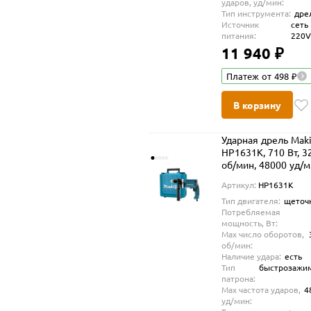
ударов, уд/мин:
Тип инструмента:
дре
Источник
сеть
питания:
220
11 940 ₽
Платеж от 498 ₽
В корзину
Ударная дрель Maki
HP1631K, 710 Вт, 3
об/мин, 48000 уд/
Артикул:
HP1631K
Тип двигателя:
щеточ
Потребляемая
мощность, Вт:
Max число оборотов,
об/мин:
Наличие удара:
есть
Тип
быстрозажи
патрона:
Max частота ударов,
4
уд/мин: