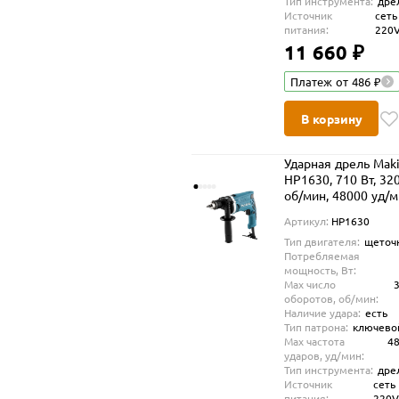
Тип инструмента:
дре
Источник
сеть
питания:
220
11 660 ₽
Платеж от 486 ₽
В корзину
Ударная дрель Maki
HP1630, 710 Вт, 32
об/мин, 48000 уд/
Артикул:
HP1630
Тип двигателя:
щеточ
Потребляемая
мощность, Вт:
Max число
оборотов, об/мин:
Наличие удара:
есть
Тип патрона:
ключево
Max частота
4
ударов, уд/мин:
Тип инструмента:
дре
Источник
сеть
питания:
220