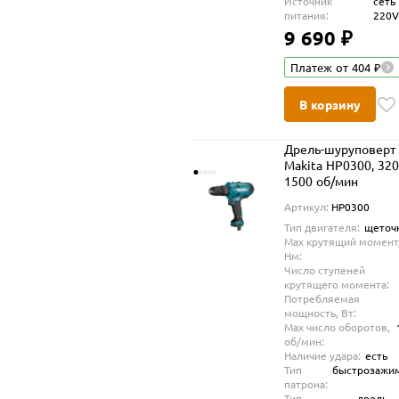
Источник
сеть
питания:
220
9 690 ₽
Платеж от 404 ₽
В корзину
Дрель-шуруповерт
Makita HP0300, 320
1500 об/мин
Артикул:
HP0300
Тип двигателя:
щеточ
Max крутящий момент
Нм:
Число ступеней
крутящего момента:
Потребляемая
мощность, Вт:
Max число оборотов,
об/мин:
Наличие удара:
есть
Тип
быстрозажи
патрона:
Тип
дрель-