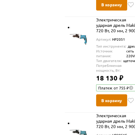
В корзину
Электрическая
ударная дрель Maki
720 Вт, 20 мм, 2 900
HP2051
Артикул:
HP2051
Тип инструмента:
дре
Источник
сеть
питания:
220
Тип двигателя:
щеточ
Потребляемая
мощность, Вт:
18 130 ₽
Платеж от 755 ₽
В корзину
Электрическая
ударная дрель Maki
720 Вт, 20 мм, 2 90
об/мин, HP2051F