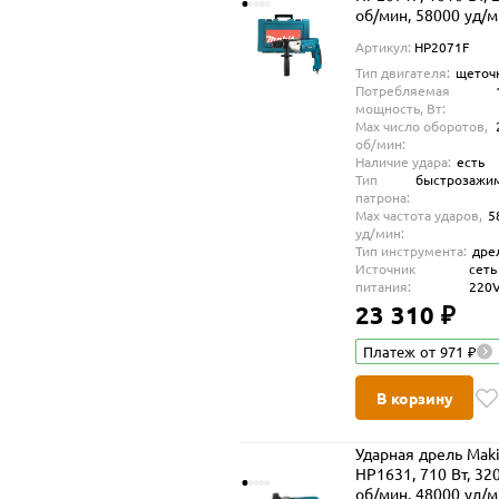
об/мин, 58000 уд/
Артикул:
HP2071F
Тип двигателя:
щеточ
Потребляемая
мощность, Вт:
Max число оборотов,
об/мин:
Наличие удара:
есть
Тип
быстрозажи
патрона:
Max частота ударов,
5
уд/мин:
Тип инструмента:
дре
Источник
сеть
питания:
220
23 310 ₽
Платеж от 971 ₽
В корзину
Ударная дрель Maki
HP1631, 710 Вт, 32
об/мин, 48000 уд/