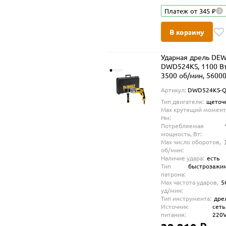
Платеж от 345 ₽
В корзину
Ударная дрель DE
DWD524KS, 1100 Вт
3500 об/мин, 56000
мин, в кейсе
Артикул:
DWD524KS-Q
(DWD524KS-QS)
Тип двигателя:
щеточ
Max крутящий момент
Нм:
Потребляемая
мощность, Вт:
Max число оборотов,
об/мин:
Наличие удара:
есть
Тип
быстрозажи
патрона:
Max частота ударов,
5
уд/мин:
Тип инструмента:
дре
Источник
сеть
питания:
220