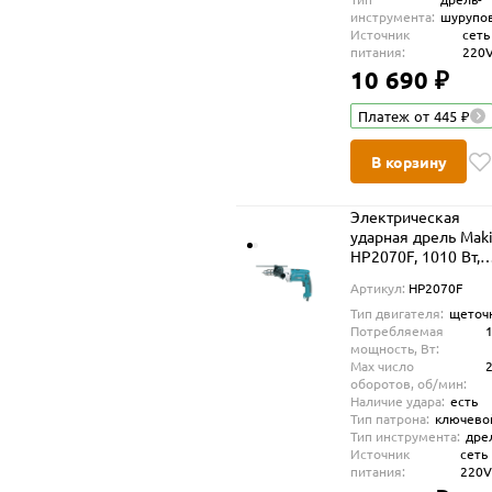
инструмента:
шурупо
Источник
сеть
питания:
220
10 690 ₽
Платеж от 445 ₽
В корзину
Электрическая
ударная дрель Maki
HP2070F, 1010 Вт,
2900 об/мин
Артикул:
HP2070F
Тип двигателя:
щеточ
Потребляемая
мощность, Вт:
Max число
оборотов, об/мин:
Наличие удара:
есть
Тип патрона:
ключево
Тип инструмента:
дре
Источник
сеть
питания:
220