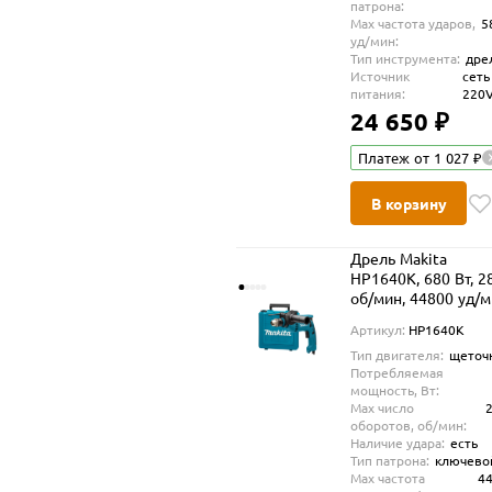
патрона:
Max частота ударов,
5
уд/мин:
Тип инструмента:
дре
Источник
сеть
питания:
220
24 650 ₽
Платеж от 1 027 ₽
В корзину
Дрель Makita
HP1640K, 680 Вт, 2
об/мин, 44800 уд/
Артикул:
HP1640K
Тип двигателя:
щеточ
Потребляемая
мощность, Вт:
Max число
оборотов, об/мин:
Наличие удара:
есть
Тип патрона:
ключево
Max частота
4