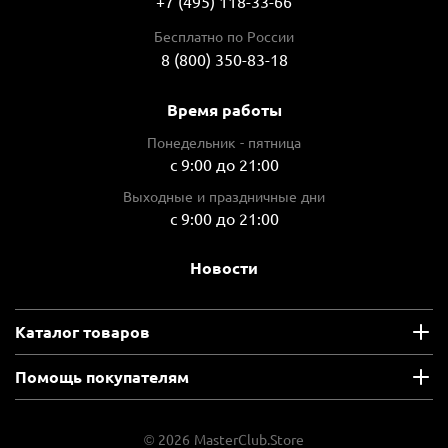
+7 (495) 118-33-66
быстрозажимной
Бесплатно по России
Max частота ударов, уд/мин
8 (800) 350-83-18
58000
Время работы
Тип инструмента
дрель
Понедельник - пятница
с 9:00 до 21:00
Источник питания
Выходные и праздничные дни
сеть 220V
с 9:00 до 21:00
23 310 ₽
5 828 ₽ x 4
Новости
Плати частями
В корзину
В избранное
Каталог товаров
Сравнить
Артикул
HP2071F
Помощь покупателям
 отзывов
10 440 ₽
© 2026 MasterClub.Store