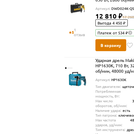
47600 уд/мин, в ке
Артикул:
DWD024K-Q
(DWD024K-QS)
12 810 ₽
17 260
Выгода 4 450 ₽
1
5
Платеж от 534 ₽
отзыв
В корзину
Ударная дрель Maki
HP1630K, 710 Вт, 3
об/мин, 48000 уд/
Артикул:
HP1630K
Тип двигателя:
щеточ
Потребляемая
мощность, Вт:
Max число
оборотов, об/мин:
Наличие удара:
есть
Тип патрона:
ключево
Max частота
4
ударов, уд/мин:
Тип инструмента:
дре