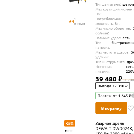
Тип двигателя:
щеточ
Max крутящий момент
Нм:
1
Потребляемая
4
отзыв
мощность, Вт:
Max число оборотов,
об/мин:
Наличие удара:
есть
Тип
быстрозажи
патрона:
Max частота ударов,
5
уд/мин:
Тип инструмента:
дре
Источник
сеть
питания:
220
39 480 ₽
51 790
Выгода 12 310 ₽
Платеж от 1 645 ₽
В корзину
Ударная дрель
-26%
DEWALT DWD024K,
650 Вт, 2800 об/мин