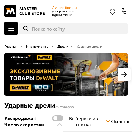
Лучшие бренды
для ремонта в
одном месте
Поиск по сайту
Главная
Инструменты
Дрели
Ударные дрели
Ударные дрели
25 товаров
Распродажа
Выберите из
3
Фильтры
списка
Число скоростей