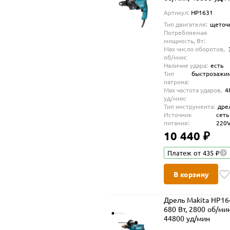
Артикул:
HP1631
Тип двигателя:
щеточ
Потребляемая
мощность, Вт:
Max число оборотов,
об/мин:
Наличие удара:
есть
Тип
быстрозажи
патрона:
Max частота ударов,
4
уд/мин:
Тип инструмента:
дре
Источник
сеть
питания:
220
10 440 ₽
Платеж от 435 ₽
В корзину
Дрель Makita HP16
680 Вт, 2800 об/мин
44800 уд/мин