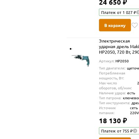
24 650 ₽
Платеж от 1 027 ₽
В корзину
Электрическая
ударная дрель Maki
HP2050, 720 Вт, 29
об/мин
Артикул:
HP2050
Тип двигателя:
щеточ
Потребляемая
мощность, Вт:
Max число
оборотов, об/мин:
Наличие удара:
есть
Тип патрона:
ключево
Тип инструмента:
дре
Источник
сеть
питания:
220
18 130 ₽
Платеж от 755 ₽