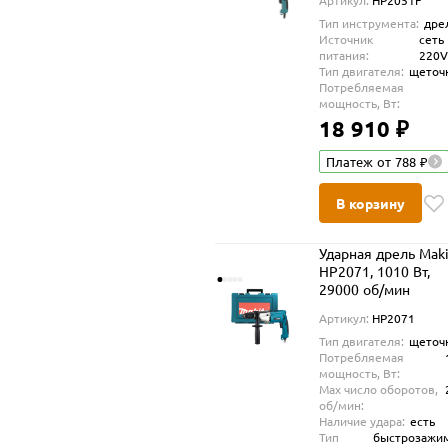
Артикул:
HP2051F
Тип инструмента:
дре
Источник
сеть
питания:
220
Тип двигателя:
щеточ
Потребляемая
мощность, Вт:
18 910 ₽
Платеж от 788 ₽
В корзину
Ударная дрель Maki
HP2071, 1010 Вт,
29000 об/мин
Артикул:
HP2071
Тип двигателя:
щеточ
Потребляемая
мощность, Вт:
Max число оборотов,
об/мин:
Наличие удара:
есть
Тип
быстрозажи