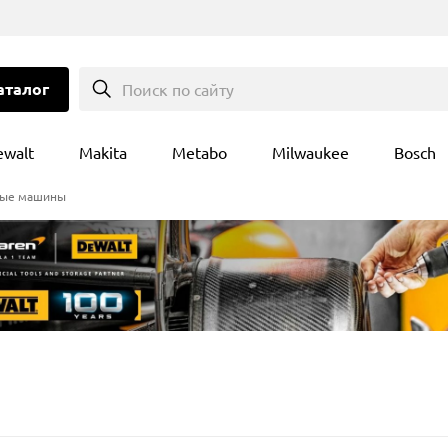
аталог
Поиск по сайту
ewalt
Makita
Metabo
Milwaukee
Bosch
ые машины