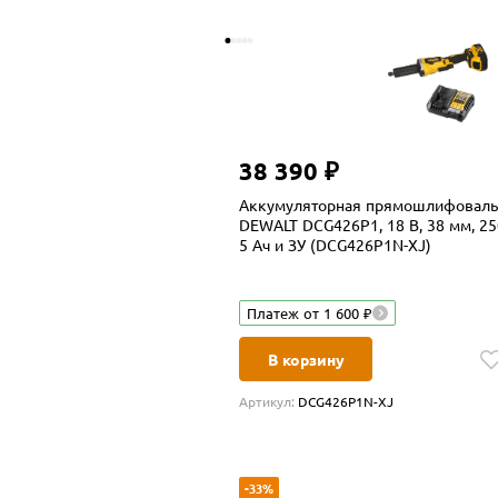
38 390 ₽
Аккумуляторная прямошлифоваль
DEWALT DCG426P1, 18 В, 38 мм, 25
5 Ач и ЗУ (DCG426P1N-XJ)
Платеж от 1 600 ₽
В корзину
Артикул:
DCG426P1N-XJ
-33%