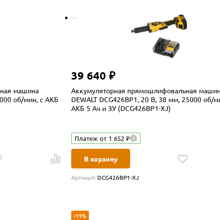
39 640 ₽
ная машина
Аккумуляторная прямошлифовальная маши
000 об/мин, с АКБ
DEWALT DCG426BP1, 20 В, 38 мм, 25000 об/ми
АКБ 5 Ач и ЗУ (DCG426BP1-XJ)
Платеж от 1 652 ₽
В корзину
Артикул:
DCG426BP1-XJ
-11%