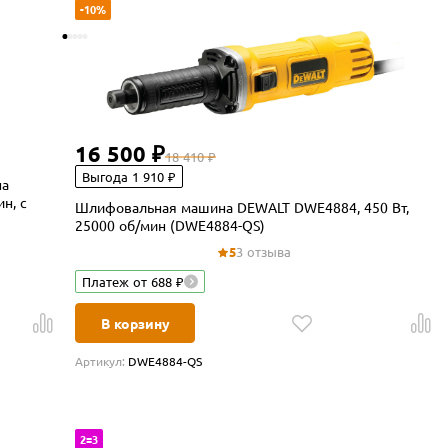
-10%
16 500 ₽
18 410 ₽
Выгода 1 910 ₽
на
н, с
Шлифовальная машина DEWALT DWE4884, 450 Вт,
25000 об/мин (DWE4884-QS)
5
3 отзыва
Платеж от 688 ₽
В корзину
Артикул:
DWE4884-QS
2=3