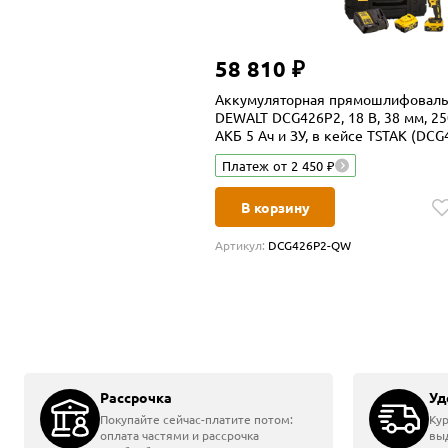
58 810 ₽
Аккумуляторная прямошлифоваль
DEWALT DCG426P2, 18 В, 38 мм, 25
АКБ 5 Ач и ЗУ, в кейсе TSTAK (DC
Платеж от 2 450 ₽
В корзину
Артикул:
DCG426P2-QW
Бесплатная доставка
Бесплатная доставка
Бесплатная доставка
Бесплатная доставка
Бесплатная доставка
Бесплатная доставка
Бесплатная доставка
Бесплатная доставка
Бесплатная доставка
Бесплатная доставка
Бесплатная доставка
Бесплатная доставка
Бесплатная доставка
Бесплатная доставка
-17%
-29%
-9%
-11%
2=3
2=3
2=3
2=3
-10%
-33%
Главная
Рассрочка
Инструменты
Шлифмашины
Прямошлифов
Уд
Прямошлифовальные ма
Покупайте сейчас-платите потом:
Кур
оплата частями и рассрочка
выд