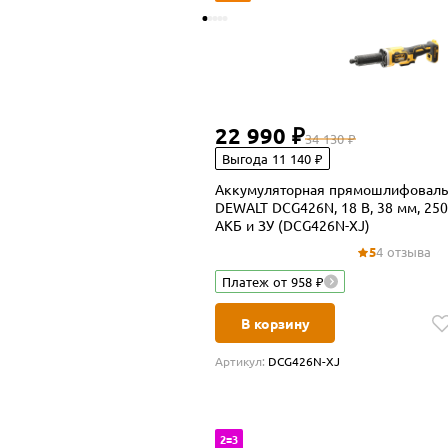
22 990 ₽
34 130 ₽
Выгода 11 140 ₽
Аккумуляторная прямошлифоваль
DEWALT DCG426N, 18 В, 38 мм, 250
АКБ и ЗУ (DCG426N-XJ)
5
4 отзыва
Платеж от 958 ₽
В корзину
Артикул:
DCG426N-XJ
2=3