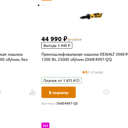
44 990 ₽
50 630 ₽
Выгода 5 640 ₽
ная машина
Прямошлифовальная машина DEWALT DWE49
00 об/мин, без
1300 Вт, 25000 об/мин (DWE4997-QS)
5
2 отзыва
Платеж от 1 875 ₽
В корзину
Артикул:
DWE4997-QS
2=3