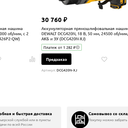
30 760 ₽
ная машина
Аккумуляторная прямошлифовальная маши
000 об/мин, с 2
DEWALT DCG420N, 18 В, 50 мм, 24500 об/мин,
G426P2-QW)
АКБ и ЗУ (DCG420N-XJ)
Платеж от 1 282 ₽
Предзаказ
Артикул:
DCG420N-XJ
альные машины
обная и быстрая доставка
Самовывоз со скла
шины
ьерской службой или в пункты
Покупку можно забрать 
ачи по всей России