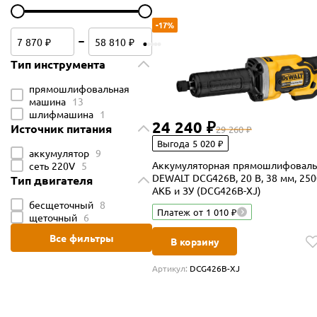
-17%
Тип инструмента
прямошлифовальная
машина
13
шлифмашина
1
24 240 ₽
Источник питания
29 260 ₽
Выгода 5 020 ₽
аккумулятор
9
Аккумуляторная прямошлифоваль
сеть 220V
5
DEWALT DCG426B, 20 В, 38 мм, 250
Тип двигателя
АКБ и ЗУ (DCG426B-XJ)
бесщеточный
8
Платеж от 1 010 ₽
щеточный
6
Все фильтры
В корзину
Артикул:
DCG426B-XJ