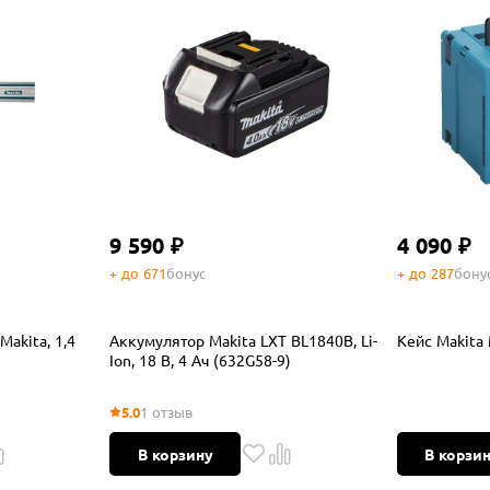
9 590 ₽
4 090 ₽
+ до 671
бонус
+ до 287
бону
akita, 1,4
Аккумулятор Makita LXT BL1840B, Li-
Кейс Makita 
Ion, 18 В, 4 Ач (632G58-9)
5.0
1 отзыв
В корзину
В корзи