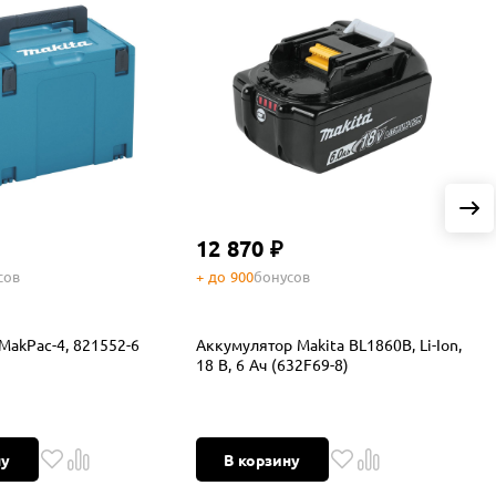
12 870 ₽
сов
+ до 900
бонусов
+
MakPac-4, 821552-6
Аккумулятор Makita BL1860B, Li-Ion,
Р
18 В, 6 Ач (632F69-8)
1
ну
В корзину