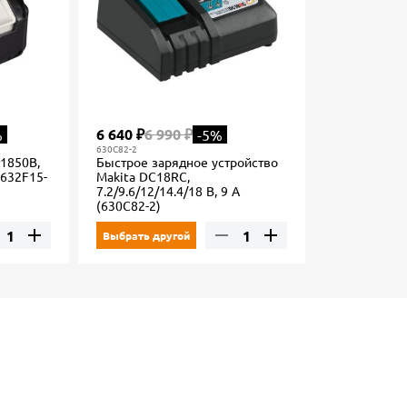
6 640 ₽
6 990 ₽
%
-5%
630C82-2
1850B,
Быстрое зарядное устройство
 (632F15-
Makita DC18RC,
7.2/9.6/12/14.4/18 В, 9 А
(630C82-2)
Выбрать другой