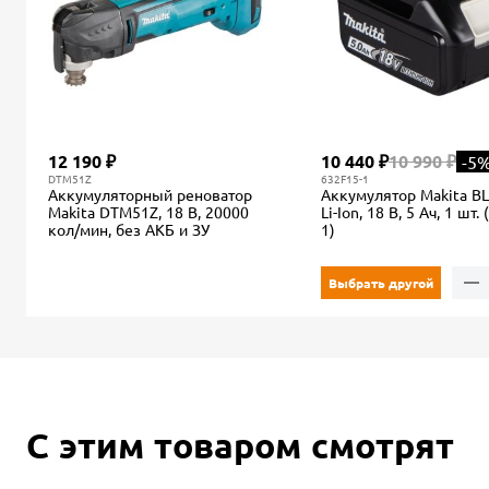
12 190 ₽
10 440 ₽
10 990 ₽
-5
DTM51Z
632F15-1
Аккумуляторный реноватор
Аккумулятор Makita BL
Makita DTM51Z, 18 В, 20000
Li-Ion, 18 В, 5 Ач, 1 шт.
кол/мин, без АКБ и ЗУ
1)
Выбрать другой
С этим товаром смотрят