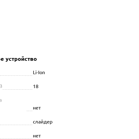
е устройство
Li-Ion
В
18
в
нет
слайдер
нет