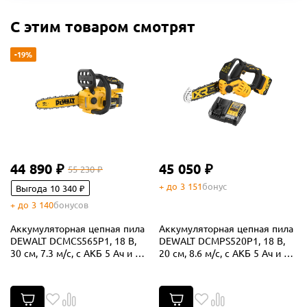
С этим товаром смотрят
-19%
44 890 ₽
45 050 ₽
55 230 ₽
+ до 3 151
бонус
Выгода 10 340 ₽
+ до 3 140
бонусов
Аккумуляторная цепная пила
Аккумуляторная цепная пила
DEWALT DCMCS565P1, 18 В,
DEWALT DCMPS520P1, 18 В,
30 см, 7.3 м/с, с АКБ 5 Ач и ЗУ
20 см, 8.6 м/с, с АКБ 5 Ач и ЗУ
(DCMCS565P1-QW)
(DCMPS520P1N-XJ)