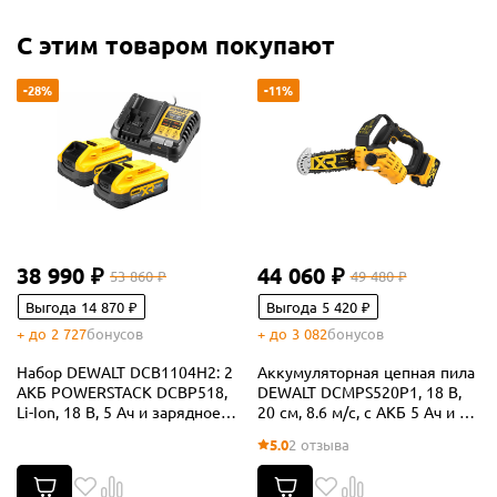
С этим товаром покупают
-28%
-11%
38 990 ₽
44 060 ₽
53 860 ₽
49 480 ₽
Выгода 14 870 ₽
Выгода 5 420 ₽
+ до 2 727
бонусов
+ до 3 082
бонусов
Набор DEWALT DCB1104H2: 2
Аккумуляторная цепная пила
АКБ POWERSTACK DCBP518,
DEWALT DCMPS520P1, 18 В,
Li-Ion, 18 В, 5 Ач и зарядное
20 см, 8.6 м/с, с АКБ 5 Ач и ЗУ
устройство DCB1104, 12/18 В,
(DCMPS520P1-QW)
5.0
2 отзыва
4 А (DCB1104H2-QW)