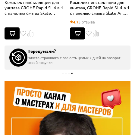
Комплект инсталляции для
Комплект инсталляции для
унитаза GROHE Rapid SL 4 в 1
унитаза, GROHE Rapid SL 4 в 1
с панелью смыва Skate
с панелью смыва Skate Air,
Cosmopolitan, хром
хром (38750001)
4.7
3 отзыва
(38775001)
Передумали?
Ничего страшного У вас есть целых 7 дней на возврат
своей покупки