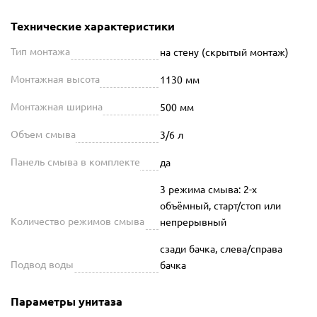
Технические характеристики
Тип монтажа
на стену (скрытый монтаж)
Монтажная высота
1130 мм
Монтажная ширина
500 мм
Объем смыва
3/6 л
Панель смыва в комплекте
да
3 режима смыва: 2-х
объёмный, старт/стоп или
Количество режимов смыва
непрерывный
сзади бачка, слева/справа
Подвод воды
бачка
Параметры унитаза