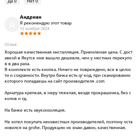
Да
0
Нет
0
Андриан
А
Я рекомендую этот товар
12 ноября 2024
Отзыв
Хорошая качественная инсталляция. Приемлемая цена. С дост
авкой в Якутск мне вышло дешевле, чем у местных перекупо
в в два раза.
В комплекте есть кнопка. Ничего не повреждено, все в целос
ти и сохранности. Внутри бачка есть qr код, при сканировании
которого попадаешь на сайт производителя .com
Арматура крепкая, в меру тяжелая, везде прокрашенка, без с
колов и тд.
На бачке есть звукоизоляция.
Не хотел покупать неизвестных производителей, поэтому оста
новился на grohe. Продукцию их знаю давно, качественная.