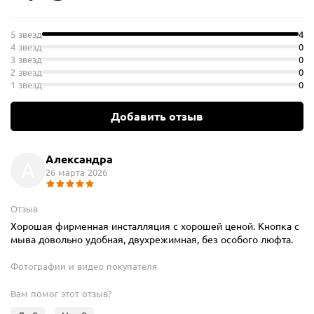
5 звезд
4
4 звезд
0
3 звезд
0
2 звезд
0
1 звезд
0
Добавить отзыв
Александра
А
26 марта 2026
Отзыв
Хорошая фирменная инсталляция с хорошей ценой. Кнопка с
мыва довольно удобная, двухрежимная, без особого люфта.
Фотографии и видео покупателя
Вам помог этот отзыв?