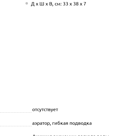
Д х Ш х В, см: 33 х 38 х 7
отсутствует
аэратор, гибкая подводка