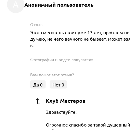
А
Анонимный пользователь
Отзыв
Этот смеситель стоит уже 13 лет, проблем нет
думаю, не чего вечного не бывает, может взя
ь.
Фотографии и видео покупателя
Вам помог этот отзыв?
Да
0
Нет
0
Клуб Мастеров
Здравствуйте!
Огромное спасибо за такой душевный