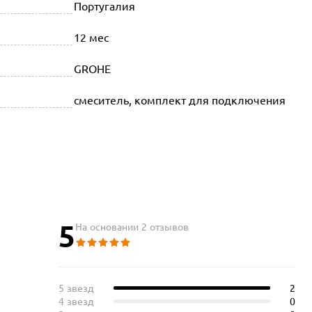
Португалия
12 мес
GROHE
смеситель, комплект для подключения
5
На основании 2 отзывов
5 звезд
2
4 звезд
0