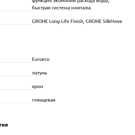
функция экономии расхода воды,
быстрая система монтажа
GROHE Long-Life Finish, GROHE SilkMove
Euroeco
латунь
хром
глянцевая
тия