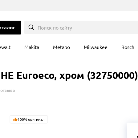
аталог
Поиск по сайту
ewalt
Makita
Metabo
Milwaukee
Bosch
E Euroeco, хром (32750000)
2
отзыва
100% оригинал