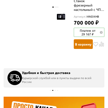
Станок
фрезерный
настольный с ЧПУ
MACHINDEX
Артикул:
MNDXHB
HUMBIRD CNC
700 000 ₽
Платеж от
29 167 ₽
В корзину
Главная
Станки
Фрезерные станки
Бесплатная доставка
Бесплатная доставка
Бесплатная доставка
Удобная и быстрая доставка
Фрезерные станки
Курьерской службой или в пункты выдачи по всей
3 товара
России
ные станки с ЧПУ