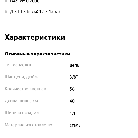
Вес, кг: 0.2000
Д х Ш х В, см: 17 х 13 х 3
Характеристики
Основные характеристики
Тип оснастки
цепь
Шаг цепи, дюйм
3/8"
Количество звеньев
56
Длина шины, см
40
Ширина паза, мм
1.1
Материал изготовления
сталь