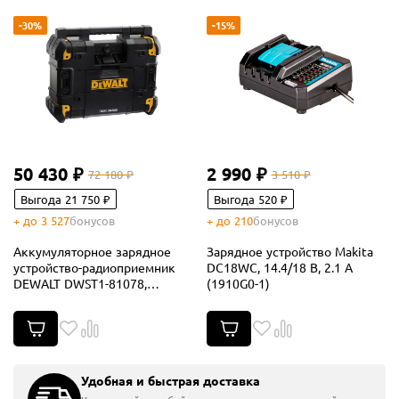
-30%
-15%
50 430 ₽
2 990 ₽
72 180 ₽
3 510 ₽
Выгода 21 750 ₽
Выгода 520 ₽
+ до 3 527
бонусов
+ до 210
бонусов
Аккумуляторное зарядное
Зарядное устройство Makita
устройство-радиоприемник
DC18WC, 14.4/18 В, 2.1 А
DEWALT DWST1-81078,
(1910G0-1)
12/18/54 В, 45 Вт (DWST1-
81078-QW)
Удобная и быстрая доставка